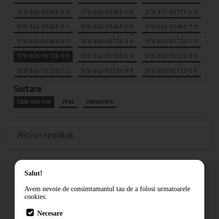
978-606-95469-5-6
978-606-95469-1-8
978-973-88771-6-0
978-606-95469-0-1
978-606-95469-6-3
978-606-95469-7-0
978-606-95469-8-7
978-606-95726-0-3
978-606-95726-1-0
978-606-95726-5-8
978-606-95726-6-5
978-606-95726-8-9
978-606-95726-7-2
978-606-95726-9-6
978-630-95153-0-8
Sortare
Cele mai noi
Pret
Denumire
Nici un rezultat
Salut!
Avem nevoie de consimtamantul tau de a folosi urmatoarele
cookies:
Cum comand
Necesare
Livrare