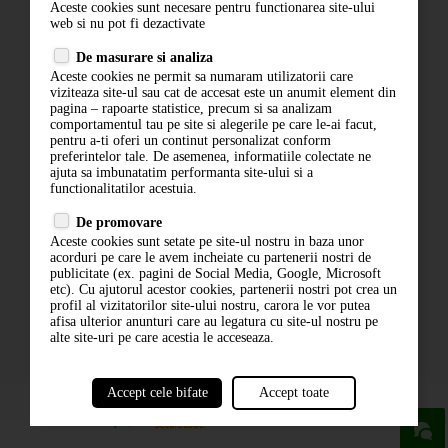
Aceste cookies sunt necesare pentru functionarea site-ului
Contact
web si nu pot fi dezactivate
Termeni si conditii
De masurare si analiza
Politica de confidentialitate
Aceste cookies ne permit sa numaram utilizatorii care
ANPC
viziteaza site-ul sau cat de accesat este un anumit element din
pagina – rapoarte statistice, precum si sa analizam
comportamentul tau pe site si alegerile pe care le-ai facut,
pentru a-ti oferi un continut personalizat conform
preferintelor tale. De asemenea, informatiile colectate ne
ajuta sa imbunatatim performanta site-ului si a
functionalitatilor acestuia.
De promovare
Aceste cookies sunt setate pe site-ul nostru in baza unor
ABONARE LA NEWSLETTER
acorduri pe care le avem incheiate cu partenerii nostri de
publicitate (ex. pagini de Social Media, Google, Microsoft
etc). Cu ajutorul acestor cookies, partenerii nostri pot crea un
ABONARE
profil al vizitatorilor site-ului nostru, carora le vor putea
afisa ulterior anunturi care au legatura cu site-ul nostru pe
alte site-uri pe care acestia le acceseaza.
Accept cele bifate
Accept toate
powered by