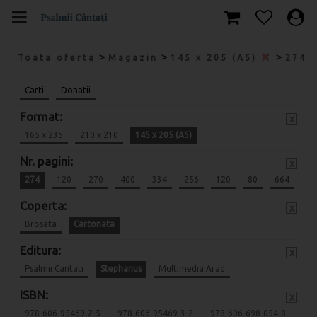
>
>
>
Toata oferta
Magazin
145 x 205 (A5)
274
Carti
Donatii
Format:
x
165 x 235
210 x 210
145 x 205 (A5)
Nr. pagini:
x
274
120
270
400
334
256
120
80
664
Coperta:
x
Brosata
Cartonata
Editura:
x
Psalmii Cantati
Stephanus
Multimedia Arad
ISBN:
x
978-606-95469-2-5
978-606-95469-3-2
978-606-698-054-8