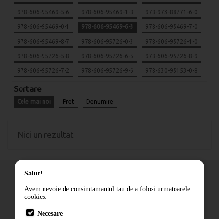
978-606-95469-5-6
978-606-95469-1-8
978-973-88771-6-0
978-606-95469-0-1
978-606-95469-6-3
978-606-95469-7-0
978-606-95469-8-7
978-606-95726-0-3
978-606-95726-1-0
978-606-95726-5-8
978-606-95726-6-5
978-606-95726-8-9
978-606-95726-7-2
978-606-95726-9-6
978-630-95153-0-8
Sortare
Cele mai noi
Pret
Denumire
Nici un rezultat
Salut!
Avem nevoie de consimtamantul tau de a folosi urmatoarele
cookies:
Cum comand
Necesare
Livrare