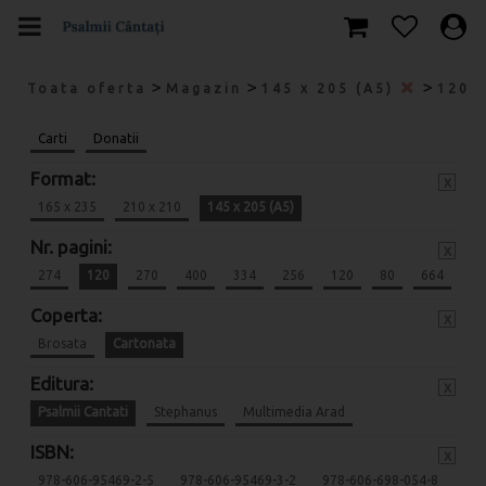
>
>
>
Toata oferta
Magazin
145 x 205 (A5)
120
Carti
Donatii
Format:
x
165 x 235
210 x 210
145 x 205 (A5)
Nr. pagini:
x
274
120
270
400
334
256
120
80
664
Coperta:
x
Brosata
Cartonata
Editura:
x
Psalmii Cantati
Stephanus
Multimedia Arad
ISBN:
x
978-606-95469-2-5
978-606-95469-3-2
978-606-698-054-8