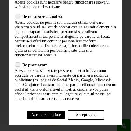
Aceste cookies sunt necesare pentru functionarea site-ului
Contact
web si nu pot fi dezactivate
Termeni si conditii
De masurare si analiza
Politica de confidentialitate
Aceste cookies ne permit sa numaram utilizatorii care
ANPC
viziteaza site-ul sau cat de accesat este un anumit element din
pagina – rapoarte statistice, precum si sa analizam
comportamentul tau pe site si alegerile pe care le-ai facut,
pentru a-ti oferi un continut personalizat conform
preferintelor tale. De asemenea, informatiile colectate ne
ajuta sa imbunatatim performanta site-ului si a
functionalitatilor acestuia.
De promovare
Aceste cookies sunt setate pe site-ul nostru in baza unor
ABONARE LA NEWSLETTER
acorduri pe care le avem incheiate cu partenerii nostri de
publicitate (ex. pagini de Social Media, Google, Microsoft
etc). Cu ajutorul acestor cookies, partenerii nostri pot crea un
ABONARE
profil al vizitatorilor site-ului nostru, carora le vor putea
afisa ulterior anunturi care au legatura cu site-ul nostru pe
alte site-uri pe care acestia le acceseaza.
Accept cele bifate
Accept toate
powered by