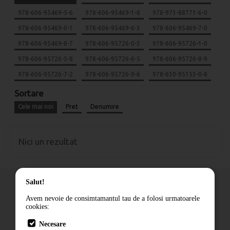
978-606-95469-5-6
978-606-95469-1-8
978-973-88771-6-0
978-606-95469-0-1
978-606-95469-6-3
978-606-95469-7-0
978-606-95469-8-7
978-606-95726-0-3
978-606-95726-1-0
978-606-95726-5-8
978-606-95726-6-5
978-606-95726-8-9
978-606-95726-7-2
978-606-95726-9-6
978-630-95153-0-8
Sortare
Cele mai noi
Pret
Denumire
Nici un rezultat
Salut!
Avem nevoie de consimtamantul tau de a folosi urmatoarele
cookies:
Cum comand
Necesare
Livrare