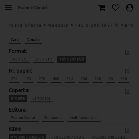
>
>
>
Toata oferta
Magazin
145 x 205 (A5)
Bros
Carti
Donatii
Format:
x
165 x 235
210 x 210
145 x 205 (A5)
Nr. pagini:
x
274
120
270
400
334
256
120
80
664
Coperta:
x
Brosata
Cartonata
Editura:
Psalmii Cantati
Stephanus
Multimedia Arad
ISBN:
x
978-606-95469-2-5
978-606-95469-3-2
978-606-698-054-8