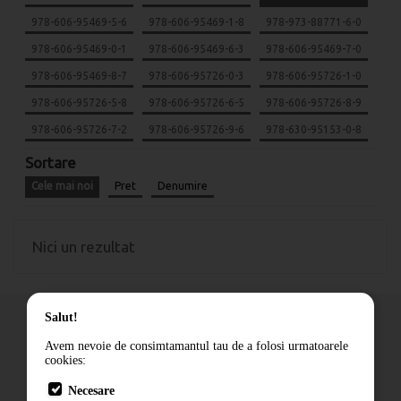
978-606-95469-5-6
978-606-95469-1-8
978-973-88771-6-0
978-606-95469-0-1
978-606-95469-6-3
978-606-95469-7-0
978-606-95469-8-7
978-606-95726-0-3
978-606-95726-1-0
978-606-95726-5-8
978-606-95726-6-5
978-606-95726-8-9
978-606-95726-7-2
978-606-95726-9-6
978-630-95153-0-8
Sortare
Cele mai noi
Pret
Denumire
Nici un rezultat
Salut!
Avem nevoie de consimtamantul tau de a folosi urmatoarele
cookies:
Cum comand
Necesare
Livrare