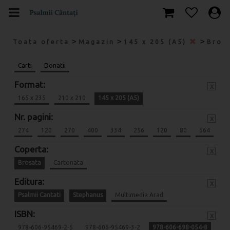
>
>
>
Toata oferta
Magazin
145 x 205 (A5)
Bros
Carti
Donatii
Format:
x
165 x 235
210 x 210
145 x 205 (A5)
Nr. pagini:
x
274
120
270
400
334
256
120
80
664
Coperta:
x
Brosata
Cartonata
Editura:
x
Psalmii Cantati
Stephanus
Multimedia Arad
ISBN:
x
978-606-95469-2-5
978-606-95469-3-2
978-606-698-054-8