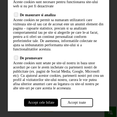
Aceste cookies sunt necesare pentru functionarea site-ului
Contact
web si nu pot fi dezactivate
Termeni si conditii
De masurare si analiza
Politica de confidentialitate
Aceste cookies ne permit sa numaram utilizatorii care
ANPC
viziteaza site-ul sau cat de accesat este un anumit element din
pagina – rapoarte statistice, precum si sa analizam
comportamentul tau pe site si alegerile pe care le-ai facut,
pentru a-ti oferi un continut personalizat conform
preferintelor tale. De asemenea, informatiile colectate ne
ajuta sa imbunatatim performanta site-ului si a
functionalitatilor acestuia.
De promovare
Aceste cookies sunt setate pe site-ul nostru in baza unor
ABONARE LA NEWSLETTER
acorduri pe care le avem incheiate cu partenerii nostri de
publicitate (ex. pagini de Social Media, Google, Microsoft
etc). Cu ajutorul acestor cookies, partenerii nostri pot crea un
ABONARE
profil al vizitatorilor site-ului nostru, carora le vor putea
afisa ulterior anunturi care au legatura cu site-ul nostru pe
alte site-uri pe care acestia le acceseaza.
Accept cele bifate
Accept toate
powered by