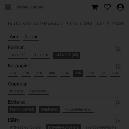
>
>
>
Toata oferta
Magazin
145 x 205 (A5)
256
Carti
Donatii
Format:
x
165 x 235
210 x 210
145 x 205 (A5)
Nr. pagini:
x
274
120
270
400
334
256
120
80
664
Coperta:
Brosata
Cartonata
Editura:
x
Psalmii Cantati
Stephanus
Multimedia Arad
ISBN:
x
978-606-95469-2-5
978-606-95469-3-2
978-606-698-054-8