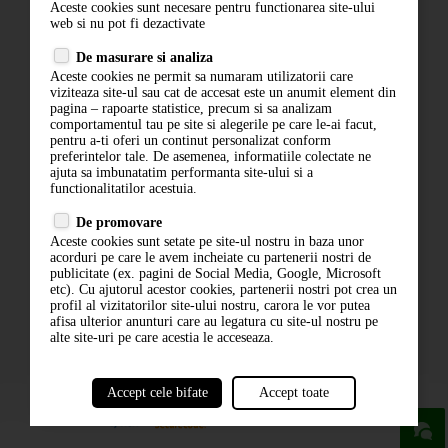
Aceste cookies sunt necesare pentru functionarea site-ului
Contact
web si nu pot fi dezactivate
Termeni si conditii
De masurare si analiza
Politica de confidentialitate
Aceste cookies ne permit sa numaram utilizatorii care
ANPC
viziteaza site-ul sau cat de accesat este un anumit element din
pagina – rapoarte statistice, precum si sa analizam
comportamentul tau pe site si alegerile pe care le-ai facut,
pentru a-ti oferi un continut personalizat conform
preferintelor tale. De asemenea, informatiile colectate ne
ajuta sa imbunatatim performanta site-ului si a
functionalitatilor acestuia.
De promovare
Aceste cookies sunt setate pe site-ul nostru in baza unor
ABONARE LA NEWSLETTER
acorduri pe care le avem incheiate cu partenerii nostri de
publicitate (ex. pagini de Social Media, Google, Microsoft
etc). Cu ajutorul acestor cookies, partenerii nostri pot crea un
ABONARE
profil al vizitatorilor site-ului nostru, carora le vor putea
afisa ulterior anunturi care au legatura cu site-ul nostru pe
alte site-uri pe care acestia le acceseaza.
Accept cele bifate
Accept toate
powered by