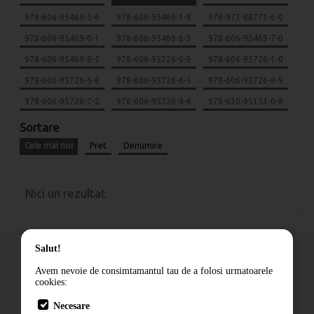
978-606-95469-5-6
978-606-95469-1-8
978-973-88771-6-0
978-606-95469-0-1
978-606-95469-6-3
978-606-95469-7-0
978-606-95469-8-7
978-606-95726-0-3
978-606-95726-1-0
978-606-95726-5-8
978-606-95726-6-5
978-606-95726-8-9
978-606-95726-7-2
978-606-95726-9-6
978-630-95153-0-8
Sortare
Cele mai noi
Pret
Denumire
Nici un rezultat
Salut!
Avem nevoie de consimtamantul tau de a folosi urmatoarele
cookies:
Cum comand
Necesare
Livrare