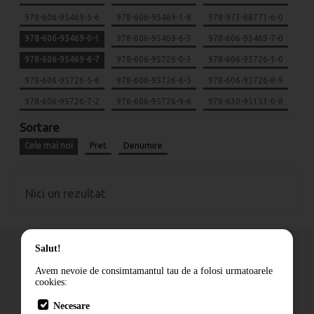
978-606-95469-5-6
978-606-95469-1-8
978-973-88771-6-0
978-606-95469-0-1
978-606-95469-6-3
978-606-95469-7-0
978-606-95469-8-7
978-606-95726-0-3
978-606-95726-1-0
978-606-95726-5-8
978-606-95726-6-5
978-606-95726-8-9
978-606-95726-7-2
978-606-95726-9-6
978-630-95153-0-8
Sortare
Cele mai noi
Pret
Denumire
Nici un rezultat
Salut!
Avem nevoie de consimtamantul tau de a folosi urmatoarele
cookies:
Cum comand
Necesare
Livrare