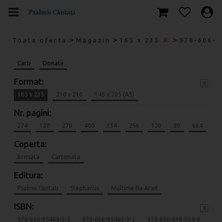
>
>
>
Toata oferta
Magazin
165 x 235
978-606-
Carti
Donatii
Format:
x
165 x 235
210 x 210
145 x 205 (A5)
Nr. pagini:
274
120
270
400
334
256
120
80
664
Coperta:
Brosata
Cartonata
Editura:
Psalmii Cantati
Stephanus
Multimedia Arad
ISBN:
x
978-606-95469-2-5
978-606-95469-3-2
978-606-698-054-8