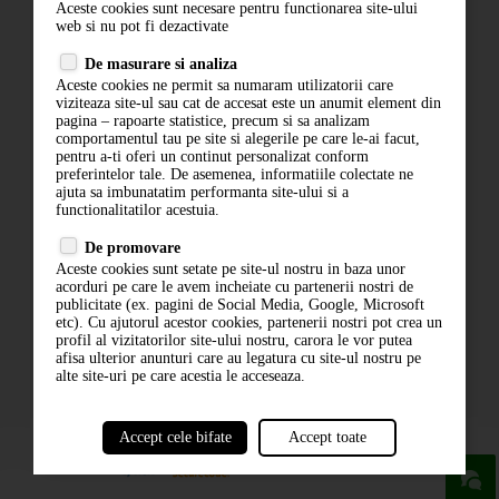
Aceste cookies sunt necesare pentru functionarea site-ului
Contact
web si nu pot fi dezactivate
Termeni si conditii
De masurare si analiza
Politica de confidentialitate
Aceste cookies ne permit sa numaram utilizatorii care
ANPC
viziteaza site-ul sau cat de accesat este un anumit element din
pagina – rapoarte statistice, precum si sa analizam
comportamentul tau pe site si alegerile pe care le-ai facut,
pentru a-ti oferi un continut personalizat conform
preferintelor tale. De asemenea, informatiile colectate ne
ajuta sa imbunatatim performanta site-ului si a
functionalitatilor acestuia.
De promovare
Aceste cookies sunt setate pe site-ul nostru in baza unor
ABONARE LA NEWSLETTER
acorduri pe care le avem incheiate cu partenerii nostri de
publicitate (ex. pagini de Social Media, Google, Microsoft
etc). Cu ajutorul acestor cookies, partenerii nostri pot crea un
ABONARE
profil al vizitatorilor site-ului nostru, carora le vor putea
afisa ulterior anunturi care au legatura cu site-ul nostru pe
alte site-uri pe care acestia le acceseaza.
Accept cele bifate
Accept toate
powered by