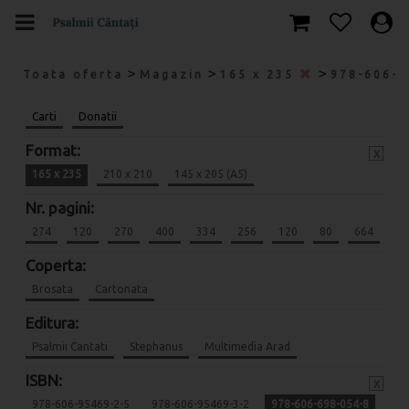
>
>
>
Toata oferta
Magazin
165 x 235
978-606-
Carti
Donatii
Format:
x
165 x 235
210 x 210
145 x 205 (A5)
Nr. pagini:
274
120
270
400
334
256
120
80
664
Coperta:
Brosata
Cartonata
Editura:
Psalmii Cantati
Stephanus
Multimedia Arad
ISBN:
x
978-606-95469-2-5
978-606-95469-3-2
978-606-698-054-8