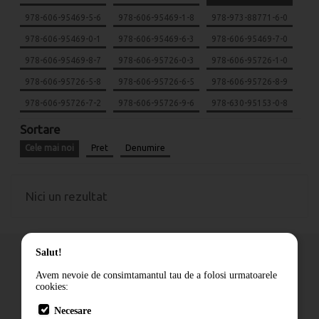
978-606-95469-5-6
978-606-95469-1-8
978-973-88771-6-0
978-606-95469-0-1
978-606-95469-6-3
978-606-95469-7-0
978-606-95469-8-7
978-606-95726-0-3
978-606-95726-1-0
978-606-95726-5-8
978-606-95726-6-5
978-606-95726-8-9
978-606-95726-7-2
978-606-95726-9-6
978-630-95153-0-8
Sortare
Cele mai noi
Pret
Denumire
Nici un rezultat
Salut!
Avem nevoie de consimtamantul tau de a folosi urmatoarele
cookies:
Cum comand
Necesare
Livrare