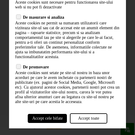
Aceste cookies sunt necesare pentru functionarea site-ului
Contact
web si nu pot fi dezactivate
Termeni si conditii
De masurare si analiza
Politica de confidentialitate
Aceste cookies ne permit sa numaram utilizatorii care
ANPC
viziteaza site-ul sau cat de accesat este un anumit element din
pagina – rapoarte statistice, precum si sa analizam
comportamentul tau pe site si alegerile pe care le-ai facut,
pentru a-ti oferi un continut personalizat conform
preferintelor tale. De asemenea, informatiile colectate ne
ajuta sa imbunatatim performanta site-ului si a
functionalitatilor acestuia.
De promovare
Aceste cookies sunt setate pe site-ul nostru in baza unor
ABONARE LA NEWSLETTER
acorduri pe care le avem incheiate cu partenerii nostri de
publicitate (ex. pagini de Social Media, Google, Microsoft
etc). Cu ajutorul acestor cookies, partenerii nostri pot crea un
ABONARE
profil al vizitatorilor site-ului nostru, carora le vor putea
afisa ulterior anunturi care au legatura cu site-ul nostru pe
alte site-uri pe care acestia le acceseaza.
Accept cele bifate
Accept toate
powered by