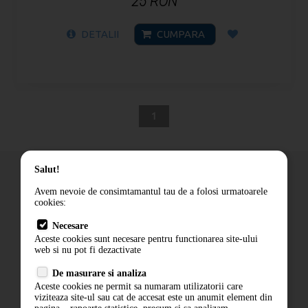
25 RON
DETALII
CUMPARA
1
Salut!
Avem nevoie de consimtamantul tau de a folosi urmatoarele
cookies:
Cum comand
Necesare
Livrare
Aceste cookies sunt necesare pentru functionarea site-ului
Contact
web si nu pot fi dezactivate
Termeni si conditii
De masurare si analiza
Politica de confidentialitate
Aceste cookies ne permit sa numaram utilizatorii care
ANPC
viziteaza site-ul sau cat de accesat este un anumit element din