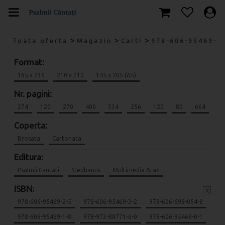
>
>
>
Toata oferta
Magazin
Carti
978-606-95469-7
Format:
165 x 235
210 x 210
145 x 205 (A5)
Nr. pagini:
274
120
270
400
334
256
120
80
664
Coperta:
Brosata
Cartonata
Editura:
Psalmii Cantati
Stephanus
Multimedia Arad
ISBN:
x
978-606-95469-2-5
978-606-95469-3-2
978-606-698-054-8
978-606-95469-1-8
978-973-88771-6-0
978-606-95469-0-1