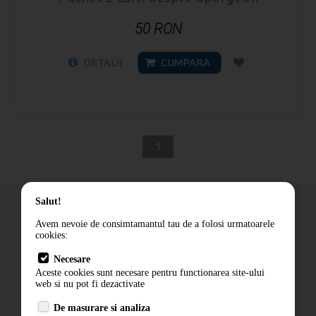
50 RON
DETALII
CUMPARA
1
Salut!
Avem nevoie de consimtamantul tau de a folosi urmatoarele
cookies:
Cum comand
Necesare
Livrare
Aceste cookies sunt necesare pentru functionarea site-ului
Contact
web si nu pot fi dezactivate
Termeni si conditii
De masurare si analiza
Politica de confidentialitate