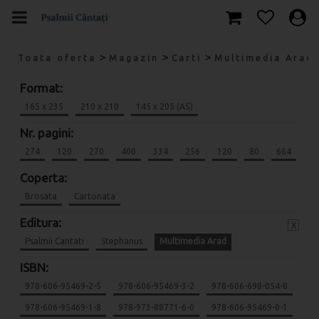
>
>
>
Toata oferta
Magazin
Carti
Multimedia Arad
Format:
165 x 235
210 x 210
145 x 205 (A5)
Nr. pagini:
274
120
270
400
334
256
120
80
664
Coperta:
Brosata
Cartonata
Editura:
x
Psalmii Cantati
Stephanus
Multimedia Arad
ISBN:
978-606-95469-2-5
978-606-95469-3-2
978-606-698-054-8
978-606-95469-1-8
978-973-88771-6-0
978-606-95469-0-1