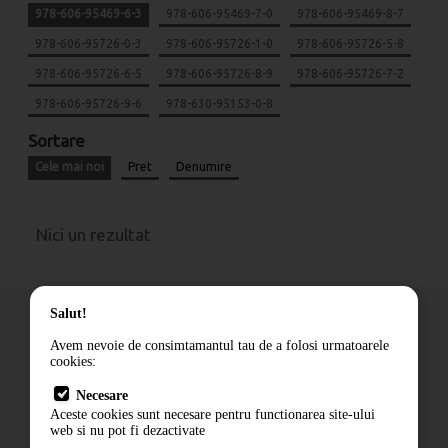
978-606-95469-6-3
978-606-95469-7-0
978-606-95469-8-7
978-606-95726-0-3
978-606-95726-1-0
978-606-95726-5-8
978-606-95726-6-5
978-606-95726-8-9
978-606-95726-7-2
978-606-95726-9-6
978-630-95153-0-8
Sortare
Cele mai noi
Pret
Denumire
Nici un rezultat
Salut!
Avem nevoie de consimtamantul tau de a folosi urmatoarele
cookies:
Cum comand
Necesare
Livrare
Aceste cookies sunt necesare pentru functionarea site-ului
Contact
web si nu pot fi dezactivate