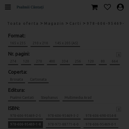
>
>
>
Toata oferta
Magazin
Carti
978-606-95469-1
Format:
165 x 235
210 x 210
145 x 205 (A5)
Nr. pagini:
x
274
120
270
400
334
256
120
80
664
Coperta:
Brosata
Cartonata
Editura:
Psalmii Cantati
Stephanus
Multimedia Arad
ISBN:
x
978-606-95469-2-5
978-606-95469-3-2
978-606-698-054-8
978-606-95469-1-8
978-973-88771-6-0
978-606-95469-0-1