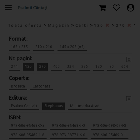
>
>
>
>
>
Toata oferta
Magazin
Carti
120
270
Format:
165 x 235
210 x 210
145 x 205 (A5)
Nr. pagini:
x
274
120
270
400
334
256
120
80
664
Coperta:
Brosata
Cartonata
Editura:
x
Psalmii Cantati
Stephanus
Multimedia Arad
ISBN:
978-606-95469-2-5
978-606-95469-3-2
978-606-698-054-8
978-606-95469-1-8
978-973-88771-6-0
978-606-95469-0-1