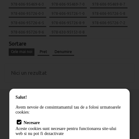
978-606-95469-6-3
978-606-95469-7-0
978-606-95469-8-7
978-606-95726-0-3
978-606-95726-1-0
978-606-95726-5-8
978-606-95726-6-5
978-606-95726-8-9
978-606-95726-7-2
978-606-95726-9-6
978-630-95153-0-8
Sortare
Cele mai noi
Pret
Denumire
Nici un rezultat
Salut!
Avem nevoie de consimtamantul tau de a folosi urmatoarele
cookies:
Cum comand
Necesare
Livrare
Aceste cookies sunt necesare pentru functionarea site-ului
Contact
web si nu pot fi dezactivate