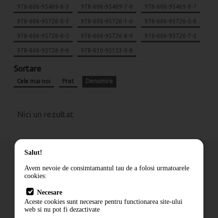
978-606-95469-6-3
978-606-95469-7-0
978-606-95469-8-7
978-606-95726-0-3
978-606-95726-1-0
978-606-95726-5-8
978-606-95726-6-5
978-606-95726-8-9
978-606-95726-7-2
978-606-95726-9-6
978-630-95153-0-8
Sortare
Cele mai noi
Pret
Denumire
Nici un rezultat
Salut!
Avem nevoie de consimtamantul tau de a folosi urmatoarele
cookies:
Cum comand
Necesare
Livrare
Aceste cookies sunt necesare pentru functionarea site-ului
Contact
web si nu pot fi dezactivate