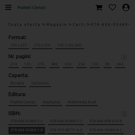
>
>
>
Toata oferta
Magazin
Carti
978-606-95469-1
Format:
165 x 235
210 x 210
145 x 205 (A5)
Nr. pagini:
x
274
120
270
400
334
256
120
80
664
Coperta:
Brosata
Cartonata
Editura:
Psalmii Cantati
Stephanus
Multimedia Arad
ISBN:
x
978-606-95469-2-5
978-606-95469-3-2
978-606-698-054-8
978-606-95469-1-8
978-973-88771-6-0
978-606-95469-0-1