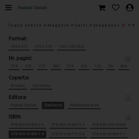
>
>
>
>
Toata oferta
Magazin
Carti
Stephanus
97
Format:
165 x 235
210 x 210
145 x 205 (A5)
Nr. pagini:
x
274
120
270
400
334
256
120
80
664
Coperta:
Brosata
Cartonata
Editura:
x
Psalmii Cantati
Stephanus
Multimedia Arad
ISBN:
x
978-606-95469-2-5
978-606-95469-3-2
978-606-698-054-8
978-606-95469-1-8
978-973-88771-6-0
978-606-95469-0-1