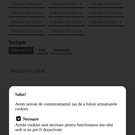
978-606-95469-6-3
978-606-95469-7-0
978-606-95469-8-7
978-606-95726-0-3
978-606-95726-1-0
978-606-95726-5-8
978-606-95726-6-5
978-606-95726-8-9
978-606-95726-7-2
978-606-95726-9-6
978-630-95153-0-8
Sortare
Cele mai noi
Pret
Denumire
Nici un rezultat
Salut!
Avem nevoie de consimtamantul tau de a folosi urmatoarele
cookies:
Cum comand
Necesare
Livrare
Aceste cookies sunt necesare pentru functionarea site-ului
Contact
web si nu pot fi dezactivate