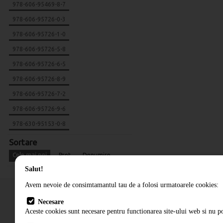
978-606-95469-8-7
978-606-95726-0-3
978-606-95726-1-0
978-606-95726-5-8
978-606-95726-6-5
978-606-95726-8-9
978-606-95726-7-2
978-606-95726-9-6
978-630-95153-0-8
Sortare
Cele mai noi
Pret
Denumire
Salut!
Avem nevoie de consimtamantul tau de a folosi urmatoarele cookies:
Necesare
Aceste cookies sunt necesare pentru functionarea site-ului web si nu po
Cum comand