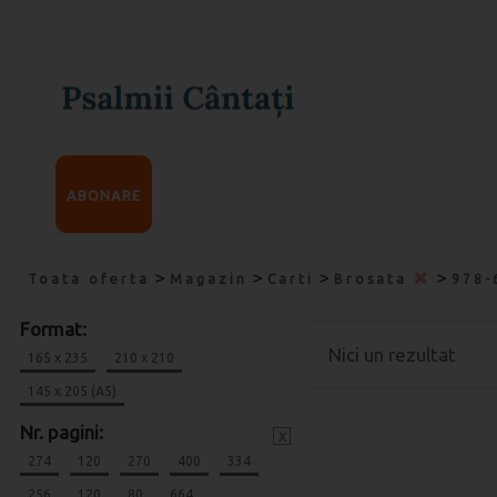
ABONARE
>
>
>
>
Toata oferta
Magazin
Carti
Brosata
978-
Format:
Nici un rezultat
165 x 235
210 x 210
145 x 205 (A5)
Nr. pagini:
x
274
120
270
400
334
256
120
80
664