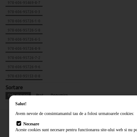
978-606-95469-8-7
978-606-95726-0-3
978-606-95726-1-0
978-606-95726-5-8
978-606-95726-6-5
978-606-95726-8-9
978-606-95726-7-2
978-606-95726-9-6
978-630-95153-0-8
Sortare
Cele mai noi
Pret
Denumire
Salut!
Avem nevoie de consimtamantul tau de a folosi urmatoarele cookies:
Necesare
Aceste cookies sunt necesare pentru functionarea site-ului web si nu po
Cum comand