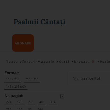
ABONARE
>
>
>
>
Toata oferta
Magazin
Carti
Brosata
Psal
Format:
Nici un rezultat
165 x 235
210 x 210
145 x 205 (A5)
Nr. pagini:
x
274
120
270
400
334
256
120
80
664