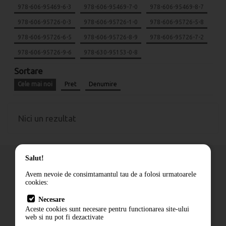
978-606-95469-6-3
978-606-95469-7-0
978-606-95469-8-7
978-606-95726-0-3
978-606-95726-1-0
978-606-95726-5-8
978-606-95726-6-5
978-606-95726-8-9
978-606-95726-7-2
978-606-95726-9-6
978-630-95153-0-8
Sortare
Cele mai noi
Pret
Denumire
Nici un rezultat
Salut!
Avem nevoie de consimtamantul tau de a folosi urmatoarele
cookies:
Cum comand
Necesare
Livrare
Aceste cookies sunt necesare pentru functionarea site-ului
Contact
web si nu pot fi dezactivate