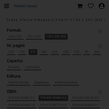
>
>
>
Toata oferta
Magazin
Carti
145 x 205 (A5)
Format:
x
165 x 235
210 x 210
145 x 205 (A5)
Nr. pagini:
x
274
120
270
400
334
256
120
80
664
Coperta:
Brosata
Cartonata
Editura:
Psalmii Cantati
Stephanus
Multimedia Arad
ISBN:
x
978-606-95469-2-5
978-606-95469-3-2
978-606-698-054-8
978-606-95469-1-8
978-973-88771-6-0
978-606-95469-0-1