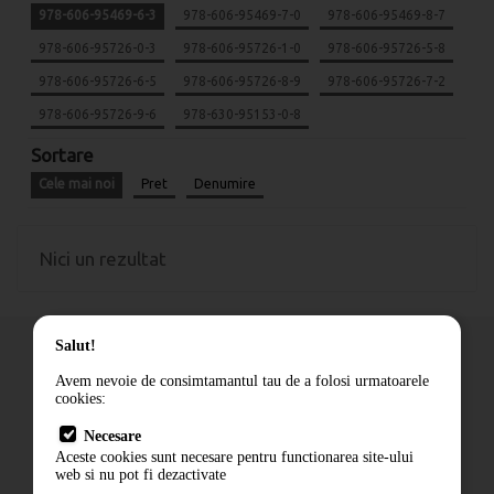
978-606-95469-6-3
978-606-95469-7-0
978-606-95469-8-7
978-606-95726-0-3
978-606-95726-1-0
978-606-95726-5-8
978-606-95726-6-5
978-606-95726-8-9
978-606-95726-7-2
978-606-95726-9-6
978-630-95153-0-8
Sortare
Cele mai noi
Pret
Denumire
Nici un rezultat
Salut!
Avem nevoie de consimtamantul tau de a folosi urmatoarele
cookies:
Cum comand
Necesare
Livrare
Aceste cookies sunt necesare pentru functionarea site-ului
Contact
web si nu pot fi dezactivate