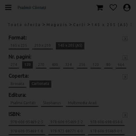
>
>
>
Toata oferta
Magazin
Carti
145 x 205 (A5)
Format:
x
165 x 235
210 x 210
145 x 205 (A5)
Nr. pagini:
x
274
120
270
400
334
256
120
80
664
Coperta:
x
Brosata
Cartonata
Editura:
Psalmii Cantati
Stephanus
Multimedia Arad
ISBN:
x
978-606-95469-2-5
978-606-95469-3-2
978-606-698-054-8
978-606-95469-1-8
978-973-88771-6-0
978-606-95469-0-1