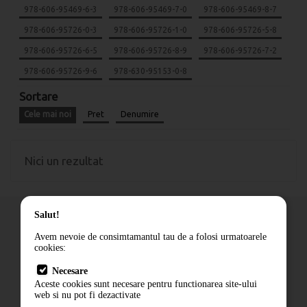
978-606-95469-6-3
978-606-95469-7-0
978-606-95469-8-7
978-606-95726-0-3
978-606-95726-1-0
978-606-95726-5-8
978-606-95726-6-5
978-606-95726-8-9
978-606-95726-7-2
978-606-95726-9-6
978-630-95153-0-8
Sortare
Cele mai noi
Pret
Denumire
Nici un rezultat
Salut!
Avem nevoie de consimtamantul tau de a folosi urmatoarele
cookies:
Cum comand
Necesare
Livrare
Aceste cookies sunt necesare pentru functionarea site-ului
Contact
web si nu pot fi dezactivate