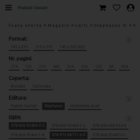
>
>
>
>
Toata oferta
Magazin
Carti
Stephanus
97
Format:
x
165 x 235
210 x 210
145 x 205 (A5)
Nr. pagini:
274
120
270
400
334
256
120
80
664
Coperta:
Brosata
Cartonata
Editura:
x
Psalmii Cantati
Stephanus
Multimedia Arad
ISBN:
x
978-606-95469-2-5
978-606-95469-3-2
978-606-698-054-8
978-606-95469-1-8
978-973-88771-6-0
978-606-95469-0-1