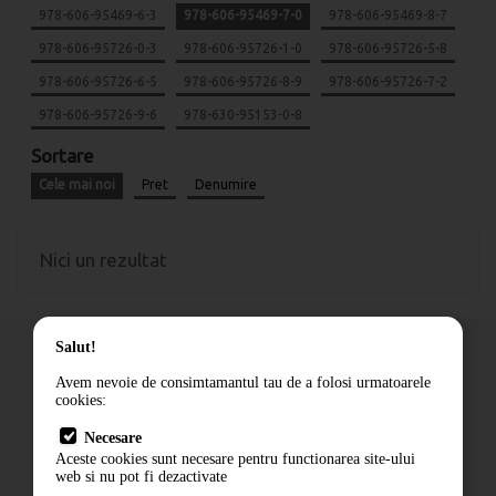
978-606-95469-6-3
978-606-95469-7-0
978-606-95469-8-7
978-606-95726-0-3
978-606-95726-1-0
978-606-95726-5-8
978-606-95726-6-5
978-606-95726-8-9
978-606-95726-7-2
978-606-95726-9-6
978-630-95153-0-8
Sortare
Cele mai noi
Pret
Denumire
Nici un rezultat
Salut!
Avem nevoie de consimtamantul tau de a folosi urmatoarele
cookies:
Cum comand
Necesare
Livrare
Aceste cookies sunt necesare pentru functionarea site-ului
Contact
web si nu pot fi dezactivate