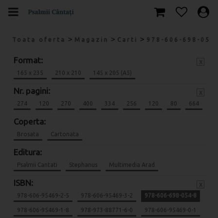
>
>
>
Toata oferta
Magazin
Carti
978-606-698-054
Format:
x
165 x 235
210 x 210
145 x 205 (A5)
Nr. pagini:
x
274
120
270
400
334
256
120
80
664
Coperta:
Brosata
Cartonata
Editura:
Psalmii Cantati
Stephanus
Multimedia Arad
ISBN:
x
978-606-95469-2-5
978-606-95469-3-2
978-606-698-054-8
978-606-95469-1-8
978-973-88771-6-0
978-606-95469-0-1