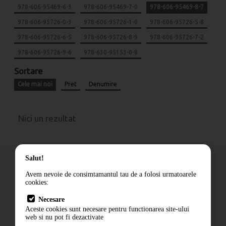
978-606-95469-6-3
978-606-95469-7-0
978-606-95469-8-7
978-606-95726-0-3
978-606-95726-1-0
978-606-95726-5-8
978-606-95726-6-5
978-606-95726-8-9
978-606-95726-7-2
978-606-95726-9-6
978-630-95153-0-8
Sortare
Cele mai noi
Pret
Denumire
Nici un rezultat
Salut!
Avem nevoie de consimtamantul tau de a folosi urmatoarele
cookies:
Cum comand
Necesare
Livrare
Aceste cookies sunt necesare pentru functionarea site-ului
Contact
web si nu pot fi dezactivate