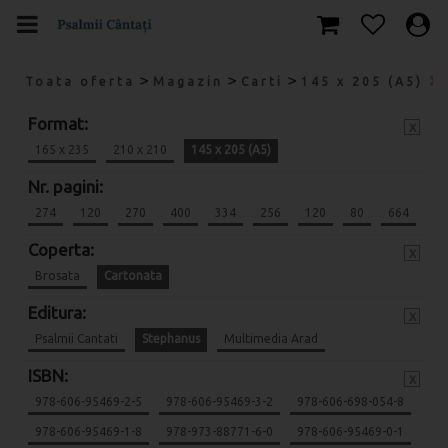
>
>
>
Toata oferta
Magazin
Carti
145 x 205 (A5)
Format:
x
165 x 235
210 x 210
145 x 205 (A5)
Nr. pagini:
274
120
270
400
334
256
120
80
664
Coperta:
x
Brosata
Cartonata
Editura:
x
Psalmii Cantati
Stephanus
Multimedia Arad
ISBN:
x
978-606-95469-2-5
978-606-95469-3-2
978-606-698-054-8
978-606-95469-1-8
978-973-88771-6-0
978-606-95469-0-1