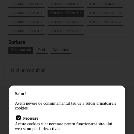
978-606-95469-6-3
978-606-95469-7-0
978-606-95469-8-7
978-606-95726-0-3
978-606-95726-1-0
978-606-95726-5-8
978-606-95726-6-5
978-606-95726-8-9
978-606-95726-7-2
978-606-95726-9-6
978-630-95153-0-8
Sortare
Cele mai noi
Pret
Denumire
Nici un rezultat
Salut!
Avem nevoie de consimtamantul tau de a folosi urmatoarele
cookies:
Cum comand
Necesare
Livrare
Aceste cookies sunt necesare pentru functionarea site-ului
Contact
web si nu pot fi dezactivate