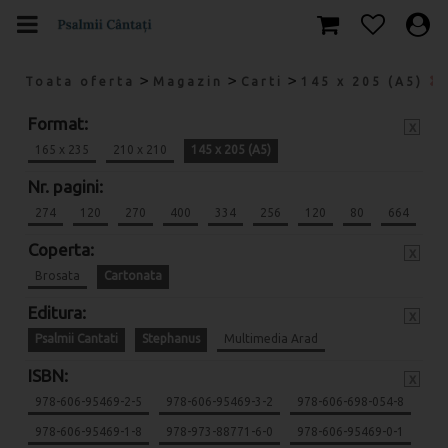
>
>
>
Toata oferta
Magazin
Carti
145 x 205 (A5)
Format:
x
165 x 235
210 x 210
145 x 205 (A5)
Nr. pagini:
274
120
270
400
334
256
120
80
664
Coperta:
x
Brosata
Cartonata
Editura:
x
Psalmii Cantati
Stephanus
Multimedia Arad
ISBN:
x
978-606-95469-2-5
978-606-95469-3-2
978-606-698-054-8
978-606-95469-1-8
978-973-88771-6-0
978-606-95469-0-1