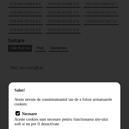
978-606-95469-6-3
978-606-95469-7-0
978-606-95469-8-7
978-606-95726-0-3
978-606-95726-1-0
978-606-95726-5-8
978-606-95726-6-5
978-606-95726-8-9
978-606-95726-7-2
978-606-95726-9-6
978-630-95153-0-8
Sortare
Cele mai noi
Pret
Denumire
Nici un rezultat
Salut!
Avem nevoie de consimtamantul tau de a folosi urmatoarele
cookies:
Cum comand
Necesare
Livrare
Aceste cookies sunt necesare pentru functionarea site-ului
Contact
web si nu pot fi dezactivate