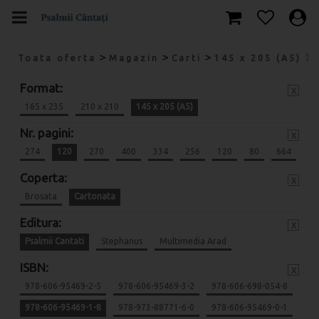
>
>
>
Toata oferta
Magazin
Carti
145 x 205 (A5)
Format:
x
165 x 235
210 x 210
145 x 205 (A5)
Nr. pagini:
x
274
120
270
400
334
256
120
80
664
Coperta:
x
Brosata
Cartonata
Editura:
x
Psalmii Cantati
Stephanus
Multimedia Arad
ISBN:
x
978-606-95469-2-5
978-606-95469-3-2
978-606-698-054-8
978-606-95469-1-8
978-973-88771-6-0
978-606-95469-0-1