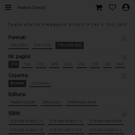
>
>
>
Toata oferta
Magazin
Carti
145 x 205 (A5)
Format:
x
165 x 235
210 x 210
145 x 205 (A5)
Nr. pagini:
x
274
120
270
400
334
256
120
80
664
Coperta:
x
Brosata
Cartonata
Editura:
Psalmii Cantati
Stephanus
Multimedia Arad
ISBN:
x
978-606-95469-2-5
978-606-95469-3-2
978-606-698-054-8
978-606-95469-1-8
978-973-88771-6-0
978-606-95469-0-1