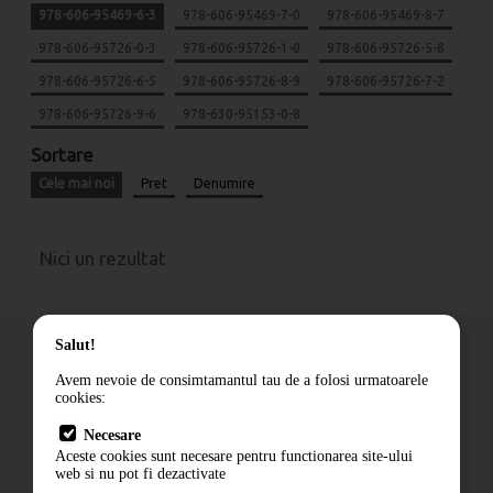
978-606-95469-6-3
978-606-95469-7-0
978-606-95469-8-7
978-606-95726-0-3
978-606-95726-1-0
978-606-95726-5-8
978-606-95726-6-5
978-606-95726-8-9
978-606-95726-7-2
978-606-95726-9-6
978-630-95153-0-8
Sortare
Cele mai noi
Pret
Denumire
Nici un rezultat
Salut!
Avem nevoie de consimtamantul tau de a folosi urmatoarele
cookies:
Cum comand
Necesare
Livrare
Aceste cookies sunt necesare pentru functionarea site-ului
Contact
web si nu pot fi dezactivate