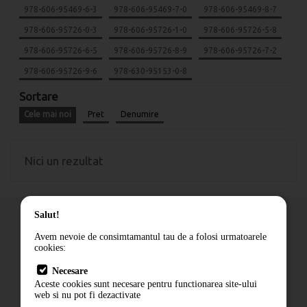
978-606-95469-6-3
978-606-95469-7-0
978-606-95469-8-7
978-606-95726-0-3
978-606-95726-1-0
978-606-95726-5-8
978-606-95726-6-5
978-606-95726-8-9
978-606-95726-7-2
978-606-95726-9-6
978-630-95153-0-8
Sortare
Cele mai noi
Pret
Denumire
Nici un rezultat
Salut!
Avem nevoie de consimtamantul tau de a folosi urmatoarele
cookies:
Cum comand
Necesare
Livrare
Aceste cookies sunt necesare pentru functionarea site-ului
Contact
web si nu pot fi dezactivate