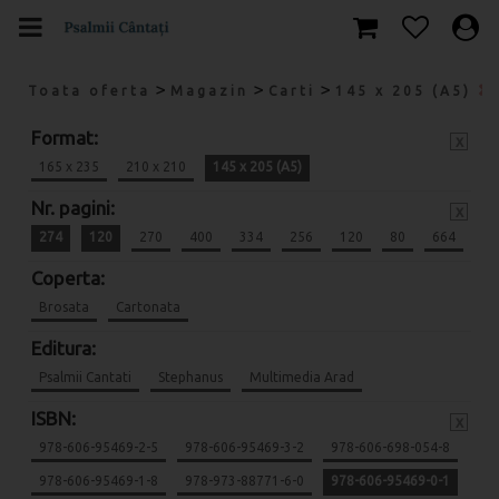
>
>
>
Toata oferta
Magazin
Carti
145 x 205 (A5)
Format:
x
165 x 235
210 x 210
145 x 205 (A5)
Nr. pagini:
x
274
120
270
400
334
256
120
80
664
Coperta:
Brosata
Cartonata
Editura:
Psalmii Cantati
Stephanus
Multimedia Arad
ISBN:
x
978-606-95469-2-5
978-606-95469-3-2
978-606-698-054-8
978-606-95469-1-8
978-973-88771-6-0
978-606-95469-0-1