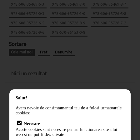
978-606-95469-6-3
978-606-95469-7-0
978-606-95469-8-7
978-606-95726-0-3
978-606-95726-1-0
978-606-95726-5-8
978-606-95726-6-5
978-606-95726-8-9
978-606-95726-7-2
978-606-95726-9-6
978-630-95153-0-8
Sortare
Cele mai noi
Pret
Denumire
Nici un rezultat
Salut!
Avem nevoie de consimtamantul tau de a folosi urmatoarele
cookies:
Cum comand
Necesare
Livrare
Aceste cookies sunt necesare pentru functionarea site-ului
Contact
web si nu pot fi dezactivate