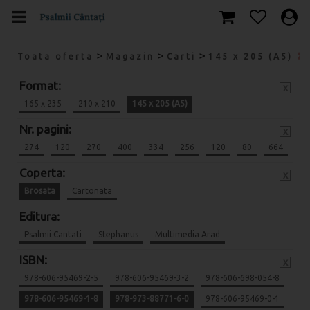
>
>
>
Toata oferta
Magazin
Carti
145 x 205 (A5)
Format:
x
165 x 235
210 x 210
145 x 205 (A5)
Nr. pagini:
x
274
120
270
400
334
256
120
80
664
Coperta:
x
Brosata
Cartonata
Editura:
Psalmii Cantati
Stephanus
Multimedia Arad
ISBN:
x
978-606-95469-2-5
978-606-95469-3-2
978-606-698-054-8
978-606-95469-1-8
978-973-88771-6-0
978-606-95469-0-1