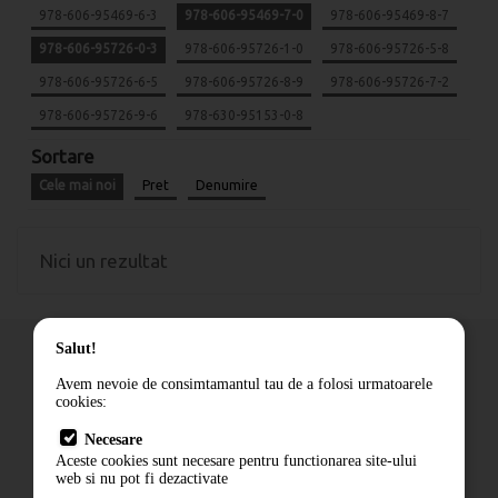
978-606-95469-6-3
978-606-95469-7-0
978-606-95469-8-7
978-606-95726-0-3
978-606-95726-1-0
978-606-95726-5-8
978-606-95726-6-5
978-606-95726-8-9
978-606-95726-7-2
978-606-95726-9-6
978-630-95153-0-8
Sortare
Cele mai noi
Pret
Denumire
Nici un rezultat
Salut!
Avem nevoie de consimtamantul tau de a folosi urmatoarele
cookies:
Cum comand
Necesare
Livrare
Aceste cookies sunt necesare pentru functionarea site-ului
Contact
web si nu pot fi dezactivate