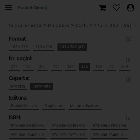
>
>
>
Toata oferta
Magazin
Carti
145 x 205 (A5)
Format:
x
165 x 235
210 x 210
145 x 205 (A5)
Nr. pagini:
x
274
120
270
400
334
256
120
80
664
Coperta:
x
Brosata
Cartonata
Editura:
Psalmii Cantati
Stephanus
Multimedia Arad
ISBN:
x
978-606-95469-2-5
978-606-95469-3-2
978-606-698-054-8
978-606-95469-1-8
978-973-88771-6-0
978-606-95469-0-1