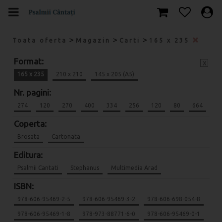
>
>
>
Toata oferta
Magazin
Carti
165 x 235
Format:
x
165 x 235
210 x 210
145 x 205 (A5)
Nr. pagini:
274
120
270
400
334
256
120
80
664
Coperta:
Brosata
Cartonata
Editura:
Psalmii Cantati
Stephanus
Multimedia Arad
ISBN:
978-606-95469-2-5
978-606-95469-3-2
978-606-698-054-8
978-606-95469-1-8
978-973-88771-6-0
978-606-95469-0-1