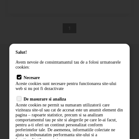
1
Salut!
Avem nevoie de consimtamantul tau de a folosi urmatoarele
cookies:
Cum comand
Necesare
Livrare
Aceste cookies sunt necesare pentru functionarea site-ului
Contact
web si nu pot fi dezactivate
Termeni si conditii
De masurare si analiza
Politica de confidentialitate
Aceste cookies ne permit sa numaram utilizatorii care
ANPC
viziteaza site-ul sau cat de accesat este un anumit element din
pagina – rapoarte statistice, precum si sa analizam
comportamentul tau pe site si alegerile pe care le-ai facut,
pentru a-ti oferi un continut personalizat conform
preferintelor tale. De asemenea, informatiile colectate ne
ajuta sa imbunatatim performanta site-ului si a