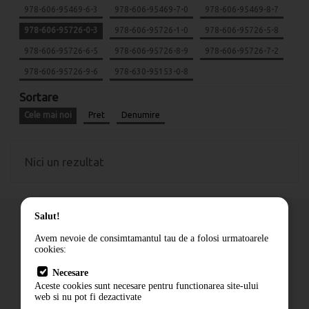
978-606-95469-6-3
978-606-95469-7-0
978-606-95469-8-7
978-606-95726-0-3
978-606-95726-1-0
978-606-95726-5-8
978-606-95726-6-5
978-606-95726-8-9
978-606-95726-7-2
978-606-95726-9-6
978-630-95153-0-8
Sortare
Cele mai noi
Pret
Denumire
Nici un rezultat
Salut!
Avem nevoie de consimtamantul tau de a folosi urmatoarele
cookies:
Cum comand
Necesare
Livrare
Aceste cookies sunt necesare pentru functionarea site-ului
Contact
web si nu pot fi dezactivate