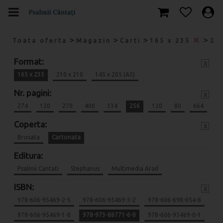
>
>
>
>
Toata oferta
Magazin
Carti
165 x 235
25
Format:
x
165 x 235
210 x 210
145 x 205 (A5)
Nr. pagini:
x
274
120
270
400
334
256
120
80
664
Coperta:
x
Brosata
Cartonata
Editura:
Psalmii Cantati
Stephanus
Multimedia Arad
ISBN:
x
978-606-95469-2-5
978-606-95469-3-2
978-606-698-054-8
978-606-95469-1-8
978-973-88771-6-0
978-606-95469-0-1