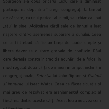
Spurgeon s-a opus oricărui lucru care a diminuat
participarea deplină a întregii congregații la timpul
de cântare, ca unui pericol al inimii, sau chiar ca unui
„rău” în sine. Alcătuirea cărții sale de imnuri a luat
naștere dintr-o asemenea supărare a duhului. Ceea
ce ar fi trebuit să fie un timp de laude simple și
libere devenise o stare greoaie de confuzie. Răul
care deranja consta în tradiția adunării de a folosi în
mod regulat două cărți de imnuri în timpul închinării
congregaționale,
Selecția
lui John Rippon și
Psalmii
și imnurile
lui Isaac Watts. Ceea ce făcea situația și
mai greu de rezolvat era aranjamentul complex al
fiecăreia dintre aceste cărți. Acest lucru nu avea cum
să funcționeze.