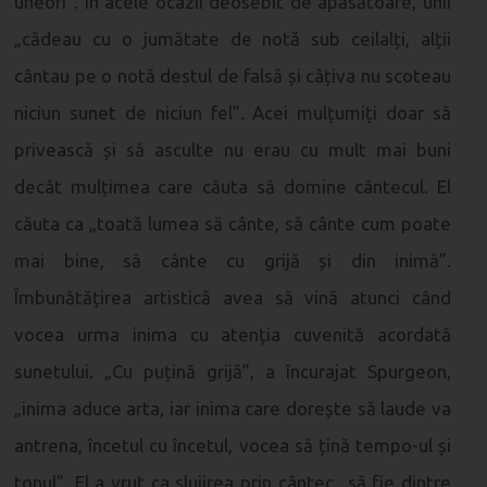
uneori”. În acele ocazii deosebit de apăsătoare, unii
„cădeau cu o jumătate de notă sub ceilalți, alții
cântau pe o notă destul de falsă și câțiva nu scoteau
niciun sunet de niciun fel”. Acei mulțumiți doar să
privească și să asculte nu erau cu mult mai buni
decât mulțimea care căuta să domine cântecul. El
căuta ca „toată lumea să cânte, să cânte cum poate
mai bine, să cânte cu grijă și din inimă”.
Îmbunătățirea artistică avea să vină atunci când
vocea urma inima cu atenția cuvenită acordată
sunetului. „Cu puțină grijă”, a încurajat Spurgeon,
„inima aduce arta, iar inima care dorește să laude va
antrena, încetul cu încetul, vocea să țină tempo-ul și
tonul”. El a vrut ca slujirea prin cântec „să fie dintre