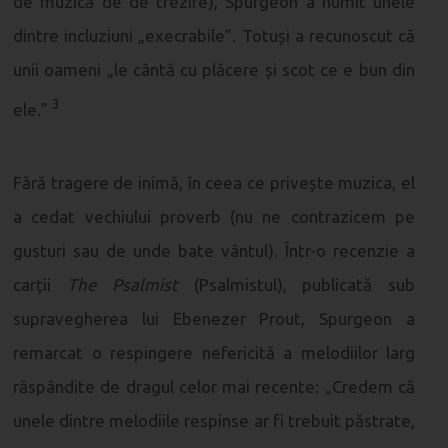
de muzică de de trezire), Spurgeon a numit unele
dintre incluziuni „execrabile”. Totuși a recunoscut că
unii oameni „le cântă cu plăcere și scot ce e bun din
3
ele.”
Fără tragere de inimă, în ceea ce privește muzica, el
a cedat vechiului proverb (nu ne contrazicem pe
gusturi sau de unde bate vântul). Într-o recenzie a
carții
The Psalmist
(Psalmistul), publicată sub
supravegherea lui Ebenezer Prout, Spurgeon a
remarcat o respingere nefericită a melodiilor larg
răspândite de dragul celor mai recente: „Credem că
unele dintre melodiile respinse ar fi trebuit păstrate,