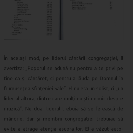
În același mod, pe liderul cântării congregației, îl
avertiza: „Poporul se adună nu pentru a te privi pe
tine ca și cântăreț, ci pentru a lăuda pe Domnul în
frumusețea sfințeniei Sale”. El nu era un solist, ci „un
lider al altora, dintre care mulți nu știu nimic despre
muzică”. Nu doar liderul trebuia să se ferească de
mândrie, dar și membrii congregației trebuiau să
evite a atrage atenția asupra lor. El a văzut auto-