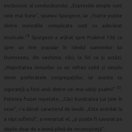
exclusivist al conducătorului. „Expresiile simple sunt
cele mai bune”, spunea Spurgeon, iar „foarte puține
dintre melodiile complicate sunt cu adevărat
9
muzicale.”
Spurgeon a arătat spre Psalmul 136 ca
spre un imn popular în rândul oamenilor lui
Dumnezeu, din vechime, căci, la fel ca și astăzi,
„Majoritatea imnurilor cu un refren solid și simplu
devin preferatele congregațiilor, iar acesta cu
10
siguranță a fost unul dintre cei mai iubiți psalmi”
.
Puterea frazei repetate, „Căci bunătatea Lui ține în
veac”, i-a dăruit caracterul de laudă. „Este acordat la
a răpi sufletul”, a remarcat el, „și poate fi savurat pe
deplin doar de o inimă plină de recunoștință”.