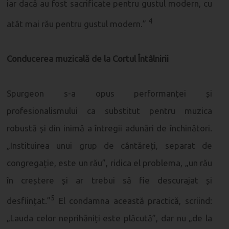
iar dacă au fost sacrificate pentru gustul modern, cu
4
atât mai rău pentru gustul modern.”
Conducerea muzicală de la Cortul Întâlnirii
Spurgeon s-a opus performanței și
profesionalismului ca substitut pentru muzica
robustă și din inimă a întregii adunări de închinători.
„Instituirea unui grup de cântăreți, separat de
congregație, este un rău”, ridica el problema, „un rău
în creștere și ar trebui să fie descurajat și
5
desființat.”
El condamna această practică, scriind:
„Lauda celor neprihăniți este plăcută”, dar nu „de la