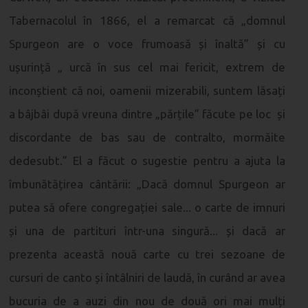
Tabernacolul în 1866, el a remarcat că „domnul
Spurgeon are o voce frumoasă și înaltă” și cu
ușurință „ urcă în sus cel mai fericit, extrem de
inconștient că noi, oamenii mizerabili, suntem lăsați
a bâjbâi după vreuna dintre „părțile” făcute pe loc și
discordante de bas sau de contralto, mormăite
dedesubt.” El a făcut o sugestie pentru a ajuta la
îmbunătățirea cântării: „Dacă domnul Spurgeon ar
putea să ofere congregației sale... o carte de imnuri
și una de partituri într-una singură... și dacă ar
prezenta această nouă carte cu trei sezoane de
cursuri de canto și întâlniri de laudă, în curând ar avea
bucuria de a auzi din nou de două ori mai mulți