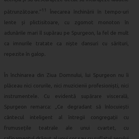
11
pătrunzătoare.”
Înecarea închinării în tempo-uri
lente și plictisitoare, cu zgomot monoton în
adunările mari îl supărau pe Spurgeon, la fel de mult
ca imnurile tratate ca niște dansuri cu sărituri,
repezite în galop.
În închinarea din Ziua Domnului, lui Spurgeon nu îi
plăceau nici corurile, nici muzicienii profesioniști, nici
instrumentele. Cu evidentă supărare viscerală,
Spurgeon remarca: „Ce degradant să înlocuiești
cântecul inteligent al întregii congregații cu
frumusețile teatrale ale unui cvartet, cu
rafinamentul drăguț al unui cor sau cu suflatul aerului