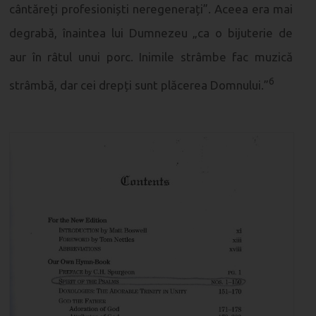
cântăreți profesioniști neregenerați”. Aceea era mai
degrabă, înaintea lui Dumnezeu „ca o bijuterie de
aur în râtul unui porc. Inimile strâmbe fac muzică
6
strâmbă, dar cei drepți sunt plăcerea Domnului.”