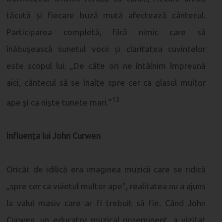
tăcută și fiecare buză mută afectează cântecul.
Participarea completă, fără nimic care să
înăbușească sunetul vocii și claritatea cuvintelor
este scopul lui. „De câte ori ne întâlnim împreună
aici, cântecul să se înalțe spre cer ca glasul multor
13
ape și ca niște tunete mari.”
Influența lui John Curwen
Oricât de idilică era imaginea muzicii care se ridică
„spre cer ca vuietul multor ape”, realitatea nu a ajuns
la valul masiv care ar fi trebuit să fie. Când John
Curwen, un educator muzical proeminent, a vizitat