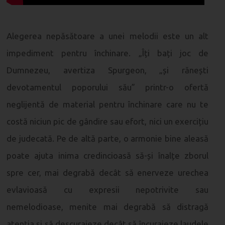
Alegerea nepăsătoare a unei melodii este un alt
impediment pentru închinare. „Îți bați joc de
Dumnezeu, avertiza Spurgeon, „și rănești
devotamentul poporului său” printr-o ofertă
neglijentă de material pentru închinare care nu te
costă niciun pic de gândire sau efort, nici un exercițiu
de judecată. Pe de altă parte, o armonie bine aleasă
poate ajuta inima credincioasă să-și înalțe zborul
spre cer, mai degrabă decât să enerveze urechea
evlavioasă cu expresii nepotrivite sau
nemelodioase, menite mai degrabă să distragă
atenția și să descurajeze decât să încurajeze laudele