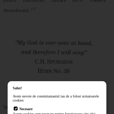
pentru Dumnezeu cântată într-o manieră
17
dezordonată. ”
Salut!
Avem nevoie de consimtamantul tau de a folosi urmatoarele
cookies:
Spurgeon a luat măsuri practice. El a stabilit că o
Necesare
Aceste cookies sunt necesare pentru functionarea site-ului