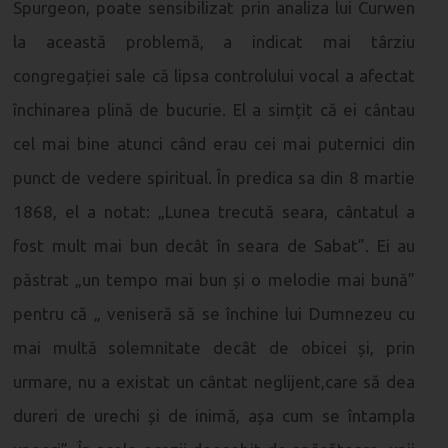
Spurgeon, poate sensibilizat prin analiza lui Curwen
la această problemă, a indicat mai târziu
congregației sale că lipsa controlului vocal a afectat
închinarea plină de bucurie. El a simțit că ei cântau
cel mai bine atunci când erau cei mai puternici din
punct de vedere spiritual. În predica sa din 8 martie
1868, el a notat: „Lunea trecută seara, cântatul a
fost mult mai bun decât în ​​seara de Sabat”. Ei au
păstrat „un tempo mai bun și o melodie mai bună”
pentru că „ veniseră să se închine lui Dumnezeu cu
mai multă solemnitate decât de obicei și, prin
urmare, nu a existat un cântat neglijent,care să dea
dureri de urechi și de inimă, așa cum se întampla