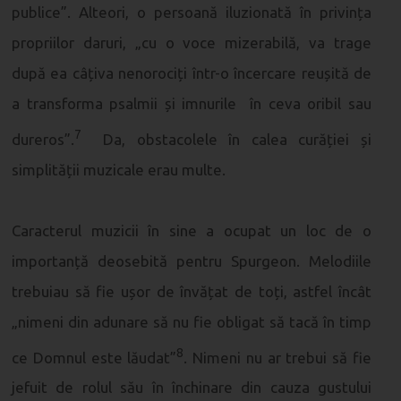
publice”. Alteori, o persoană iluzionată în privința
propriilor daruri, „cu o voce mizerabilă, va trage
după ea câțiva nenorociți într-o încercare reușită de
a transforma psalmii și imnurile în ceva oribil sau
7
dureros”.
Da, obstacolele în calea curăției și
simplității muzicale erau multe.
Caracterul muzicii în sine a ocupat un loc de o
importanță deosebită pentru Spurgeon. Melodiile
trebuiau să fie ușor de învățat de toți, astfel încât
„nimeni din adunare să nu fie obligat să tacă în timp
8
ce Domnul este lăudat”
. Nimeni nu ar trebui să fie
jefuit de rolul său în închinare din cauza gustului