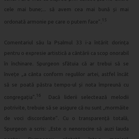
cele mai bune;... să avem cea mai bună și mai
15
ordonată armonie pe care o putem face”.
Comentariul său la Psalmul 33 i-a întărit dorința
pentru o expresie artistică a cântării ca scop onorabil
în închinare. Spurgeon sfătuia că ar trebui să se
învețe „a cânta conform regulilor artei, astfel încât
să se poată păstra tempo-ul și nota împreună cu
16
congregația”.
Dacă liderii selectează melodii
potrivite, trebuie să se asigure că nu sunt „mormăite
de voci discordante”. Cu o transparență totală,
Spurgeon a scris: „Este o nenorocire să auzi lauda