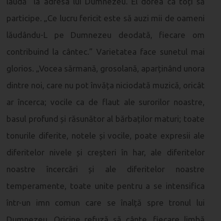
laudă la adresa lui Dumnezeu. El dorea ca toți să
participe. „Ce lucru fericit este să auzi mii de oameni
lăudându-L pe Dumnezeu deodată, fiecare om
contribuind la cântec.” Varietatea face sunetul mai
glorios. „Vocea sărmană, grosolană, aparținând unora
dintre noi, care nu pot învăța niciodată muzică, oricât
ar încerca; vocile ca de flaut ale surorilor noastre,
basul profund și răsunător al bărbaților maturi; toate
tonurile diferite, notele și vocile, poate expresii ale
diferitelor nivele și creșteri în har, ale diferitelor
noastre încercări și ale diferitelor noastre
temperamente, toate unite pentru a se intensifica
într-un imn comun care se înalță spre tronul lui
Dumnezeu. Oricine refuză să cânte, fiecare limbă