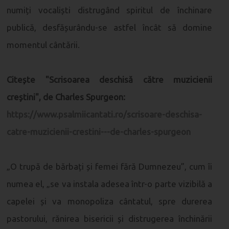
numiți vocaliști distrugând spiritul de închinare
publică, desfășurându-se astfel încât să domine
momentul cântării.
Citește "Scrisoarea deschisă către muzicienii
creștini", de Charles Spurgeon:
https://www.psalmiicantati.ro/scrisoare-deschisa-
catre-muzicienii-crestini---de-charles-spurgeon
„O trupă de bărbați și femei fără Dumnezeu”, cum îi
numea el, „se va instala adesea într-o parte vizibilă a
capelei și va monopoliza cântatul, spre durerea
pastorului, rănirea bisericii și distrugerea închinării