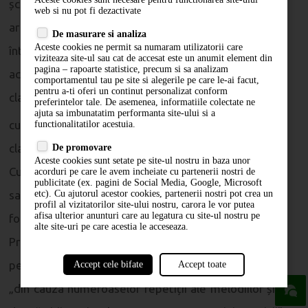
școală de canto care folosește metoda Tonica Sol-Fa
web si nu pot fi dezactivate
ar crește procentul de participare la cântare a
De masurare si analiza
Aceste cookies ne permit sa numaram utilizatorii care
întregii congregații, precum ar și spori calitatea
viziteaza site-ul sau cat de accesat este un anumit element din
pagina – rapoarte statistice, precum si sa analizam
acesteia. El a însărcinat pe dl. Curwen cu instruirea
comportamentul tau pe site si alegerile pe care le-ai facut,
pentru a-ti oferi un continut personalizat conform
clasei și au alcătuit o carte de partituri special pentru
preferintelor tale. De asemenea, informatiile colectate ne
ajuta sa imbunatatim performanta site-ului si a
18
cursuri.
În prefață, Spurgeon a exprimat în numele
functionalitatilor acestuia.
clasei „mulțumiri sincere și din inimă domnului
De promovare
Aceste cookies sunt setate pe site-ul nostru in baza unor
Curwen pentru beneficiile care au derivat din notația
acorduri pe care le avem incheiate cu partenerii nostri de
publicitate (ex. pagini de Social Media, Google, Microsoft
sa Tonica Sol-Fa." Obiectivul lor, explica Spurgeon, a
etc). Cu ajutorul acestor cookies, partenerii nostri pot crea un
profil al vizitatorilor site-ului nostru, carora le vor putea
afisa ulterior anunturi care au legatura cu site-ul nostru pe
fost „a ne ajuta să cântăm în Adunarea Publică".
alte site-uri pe care acestia le acceseaza.
Procesul de asamblare a cărții de partituri l-a făcut
pe Spurgeon să întrerupă utilizarea unor melodii,
Accept cele bifate
Accept toate
„din cauza numeroaselor repetiții ale melodiilor și a