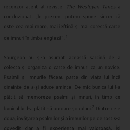
recenzor atent al revistei
The Wesleyan Times
a
concluzionat: „În prezent putem spune sincer că
este cea mai mare, mai ieftină și mai corectă carte
1
de imnuri în limba engleză”.
Spurgeon nu și-a asumat această sarcină de a
colecta și organiza o carte de imnuri ca un novice.
Psalmii și imnurile făceau parte din viața lui încă
dinainte de a-și aduce aminte. De mic bunica lui l-a
plătit să memoreze psalmi și imnuri, în timp ce
2
bunicul lui l-a plătit să omoare șobolani.
Dintre cele
două, învățarea psalmilor și a imnurilor pe de rost s-a
dovedit clar a fi experiența mai valoroasă. Își