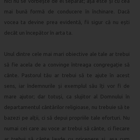
nici nu se vorbește de el separat; așa este și cu cea
mai bună formă de conducere în închinare. Dacă
vocea ta devine prea evidentă, fii sigur că nu ești
decât un începător în arta ta.
Unul dintre cele mai mari obiective ale tale ar trebui
să fie acela de a convinge întreaga congregație să
cânte. Pastorul tău ar trebui să te ajute în acest
sens, iar îndemnurile și exemplul său îți vor fi de
mare ajutor; dar totuși, ca slujitor al Domnului în
departamentul cântărilor religioase, nu trebuie să te
bazezi pe alții, ci să depui propriile tale eforturi. Nu
numai cei care au voce ar trebui să cânte, ci fiecare
ar trebui să cânte laude cu pricepere și, așa cum