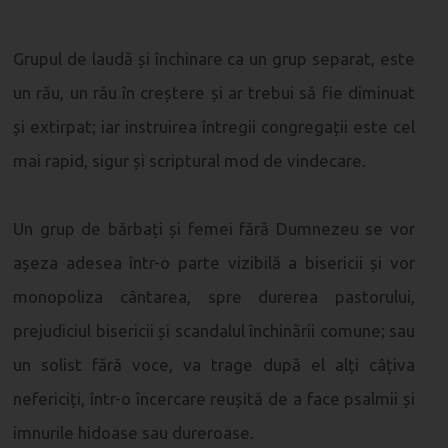
Grupul de laudă și închinare ca un grup separat, este
un rău, un rău în creștere și ar trebui să fie diminuat
și extirpat; iar instruirea întregii congregații este cel
mai rapid, sigur și scriptural mod de vindecare.
Un grup de bărbați și femei fără Dumnezeu se vor
așeza adesea într-o parte vizibilă a bisericii și vor
monopoliza cântarea, spre durerea pastorului,
prejudiciul bisericii și scandalul închinării comune; sau
un solist fără voce, va trage după el alți câțiva
nefericiți, într-o încercare reușită de a face psalmii și
imnurile hidoase sau dureroase.