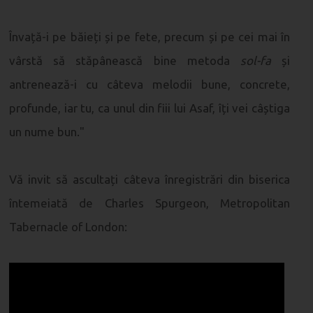
Învață-i pe băieți și pe fete, precum și pe cei mai în
vârstă să stăpânească bine metoda
sol-fa
și
antrenează-i cu câteva melodii bune, concrete,
profunde, iar tu, ca unul din fiii lui Asaf, îți vei câștiga
un nume bun."
Vă invit să ascultați câteva înregistrări din biserica
întemeiată de Charles Spurgeon, Metropolitan
Tabernacle of London: