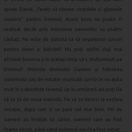
spune David, „faceți să răsune coardele și glasurile
voastre” pentru Domnul. Acest lucru nu poate fi
realizat decât prin instruirea oamenilor cu psalmi
cântați. Nu este de datoria ta să organizezi cursuri
pentru tineri și bătrâni? Nu poți astfel sluji mai
eficient biserica și în același timp să-L mulțumești pe
Domnul? Metoda domnului Curwen și folosirea
sistemului său de notație muzicală
sol-fa
te va ajuta
mult în a deschide terenul, iar în următorii ani poți fie
să te ții de noua metodă, fie să te întorci la vechea
notație, după cum ți se pare cel mai bine. Mii de
oameni au învățat să cânte, oameni care au fost
foarte tăcuți, până când sistemul
sol-fa
a fost inițiat.