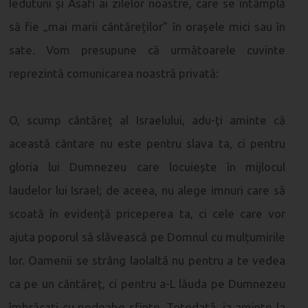
Iedutuni și Asafi ai zilelor noastre, care se întâmplă
să fie „mai marii cântăreților” în orașele mici sau în
sate. Vom presupune că următoarele cuvinte
reprezintă comunicarea noastră privată:
O, scump cântăreț al Israelului, adu-ți aminte că
această cântare nu este pentru slava ta, ci pentru
gloria lui Dumnezeu care locuiește în mijlocul
laudelor lui Israel; de aceea, nu alege imnuri care să
scoată în evidență priceperea ta, ci cele care vor
ajuta poporul să slăvească pe Domnul cu mulțumirile
lor. Oamenii se strâng laolaltă nu pentru a te vedea
ca pe un cântăreț, ci pentru a-L lăuda pe Dumnezeu
îmbrăcați cu podoabe sfinte. Totodată, ia aminte la