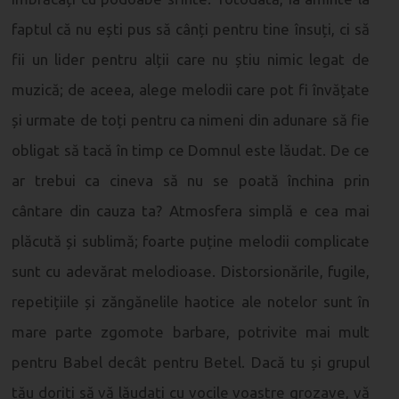
faptul că nu ești pus să cânți pentru tine însuți, ci să
fii un lider pentru alții care nu știu nimic legat de
muzică; de aceea, alege melodii care pot fi învățate
și urmate de toți pentru ca nimeni din adunare să fie
obligat să tacă în timp ce Domnul este lăudat. De ce
ar trebui ca cineva să nu se poată închina prin
cântare din cauza ta? Atmosfera simplă e cea mai
plăcută și sublimă; foarte puține melodii complicate
sunt cu adevărat melodioase. Distorsionările, fugile,
repetițiile și zăngănelile haotice ale notelor sunt în
mare parte zgomote barbare, potrivite mai mult
pentru Babel decât pentru Betel. Dacă tu și grupul
tău doriți să vă lăudați cu vocile voastre grozave, vă