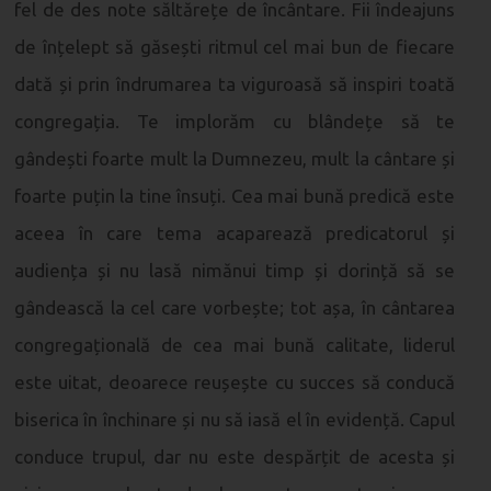
fel de des note săltărețe de încântare. Fii îndeajuns
de înțelept să găsești ritmul cel mai bun de fiecare
dată și prin îndrumarea ta viguroasă să inspiri toată
congregația. Te implorăm cu blândețe să te
gândești foarte mult la Dumnezeu, mult la cântare și
foarte puțin la tine însuți. Cea mai bună predică este
aceea în care tema acaparează predicatorul și
audiența și nu lasă nimănui timp și dorință să se
gândească la cel care vorbește; tot așa, în cântarea
congregațională de cea mai bună calitate, liderul
este uitat, deoarece reușește cu succes să conducă
biserica în închinare și nu să iasă el în evidență. Capul
conduce trupul, dar nu este despărțit de acesta și