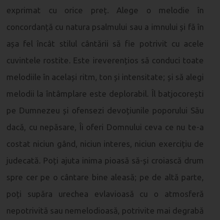
exprimat cu orice preț. Alege o melodie în
concordanță cu natura psalmului sau a imnului și fă în
așa fel încât stilul cântării să fie potrivit cu acele
cuvintele rostite. Este ireverențios să conduci toate
melodiile în același ritm, ton și intensitate; și să alegi
melodii la întâmplare este deplorabil. Îl batjocorești
pe Dumnezeu și ofensezi devoțiunile poporului Său
dacă, cu nepăsare, Îi oferi Domnului ceva ce nu te-a
costat niciun gând, niciun interes, niciun exercițiu de
judecată. Poți ajuta inima pioasă să-și croiască drum
spre cer pe o cântare bine aleasă; pe de altă parte,
poți supăra urechea evlavioasă cu o atmosferă
nepotrivită sau nemelodioasă, potrivite mai degrabă