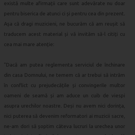
există multe afirmații care sunt adevărate nu doar
pentru biserica de atunci ci și pentru cea din prezent.
Așa că dragi muzicieni, ne bucurăm că am reușit să
traducem acest material și vă invităm să-l citiți cu
cea mai mare atenție:
"Dacă am putea reglementa serviciul de închinare
din casa Domnului, ne temem că ar trebui să intrăm
în conflict cu prejudecățile și convingerile multor
oameni de seamă și am aduce un cuib de viespi
asupra urechilor noastre. Deși nu avem nici dorința,
nici puterea să devenim reformatori ai muzicii sacre,
ne-am dori să șoptim câteva lucruri la urechea unor