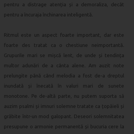
pentru a distrage atenția și a demoraliza, decât
pentru a încuraja închinarea inteligentă.
Ritmul este un aspect foarte important, dar este
foarte des tratat ca o chestiune neimportantă.
Grupurile mari se mișcă lent, de unde și tendința
multor adunări de a cânta alene. Am auzit note
prelungite până când melodia a fost de-a dreptul
inundată și înecată în valuri mari de sunete
monotone. Pe de-altă parte, nu putem suporta să
auzim psalmi și imnuri solemne tratate ca țopăieli și
grăbite într-un mod galopant. Deseori solemnitatea
presupune o armonie permanentă și bucuria cere la