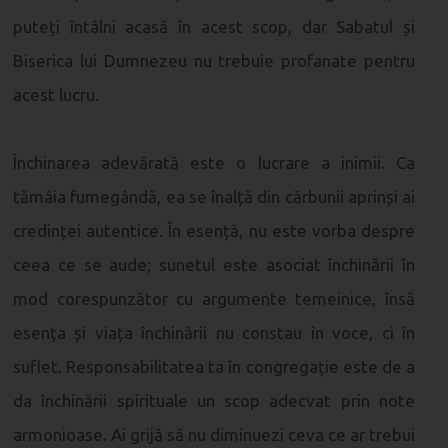
puteți întâlni acasă în acest scop, dar Sabatul și
Biserica lui Dumnezeu nu trebuie profanate pentru
acest lucru.
Închinarea adevărată este o lucrare a inimii. Ca
tămâia fumegândă, ea se înalță din cărbunii aprinși ai
credinței autentice. În esență, nu este vorba despre
ceea ce se aude; sunetul este asociat închinării în
mod corespunzător cu argumente temeinice, însă
esența și viața închinării nu constau în voce, ci în
suflet. Responsabilitatea ta în congregație este de a
da închinării spirituale un scop adecvat prin note
armonioase. Ai grijă să nu diminuezi ceva ce ar trebui