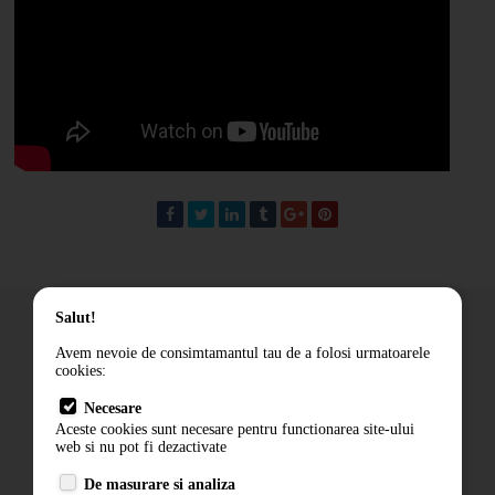
Salut!
Avem nevoie de consimtamantul tau de a folosi urmatoarele
cookies:
Cum comand
Necesare
Livrare
Aceste cookies sunt necesare pentru functionarea site-ului
Contact
web si nu pot fi dezactivate
Termeni si conditii
De masurare si analiza
Politica de confidentialitate