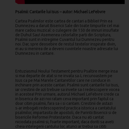
Psalmii: Cantarile lui Isus – autor: Michael LeFebvre
Cartea Psalmilor este cartea de cantari a Bibliei! Prin ea
Dumnezeu a daruit Bisericii Sale din toate timpurile cel mai
mare cadou muzical: o culegere de 150 de imnuri insuflate
de Duhul Sau! Asemenea celorlalte parti din Scriptura,
Psalmii sunt in intregime Cuvantul lui Dumnezeu pentru
noi. Dar, spre deosebire de restul textelor inspirate divin,
ei au si menirea de a deveni cuvintele noastre adresate lui
Dumnezeu in cantare.
Entuziasmul Noului Testament pentru Psaltire merge insa
si mai departe de atat si ne invata sa‑L recunoastem pe
Isus ca pe Mai Marele Cantaretilor care ne conduce in
inchinare prin aceste cantari. Psalmii sunt cantarile lui Isus,
iar crestinii de azi trebuie sa invete sa‑I redescopere vocea
in acestea! Prin urmare, autorul Michael LeFebvre crede ca
in biserica de azi noi ratam ceva important prin faptul ca
doar citim psalmii, fara sa‑i si cantam. Crestinii de astazi
s‑ar imbogati redescoperind practica istorica a cantatului
psalmilor, impartasita de apostoli, de Parintii Bisericii si de
bisericile Reformei Protestante. Daca nu ati cantat
niciodata psalmii si, foarte important, daca doriti sa aveti
cheia intelegerii cantului lor, atunci ar trebui sa cititi