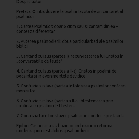
Despre autor
Prefata. O introducere la psalmi facuta de un cantaret al
psalmilor
1. Cartea Psalmilor: doar o citim sau si cantam din ea –
conteaza diferenta?
2. Puterea psalmodierii: doua particularitati ale psalmilor
biblici
3. Cantand cu Isus (partea I): recunoasterea lui Cristos in
„conversatiile de lauda”
4. Cantand cu Isus (partea a II‑a): Cristos in psalmii de
pocainta si in evenimentele davidice
5. Confuzie si slava (partea I): folosirea psalmilor conform
menirii lor
6. Confuzie si slava (partea a II‑a): blestemarea prin
credinta cu psalmii de blestem
7. Confuzia face loc slavei: psalmii ne conduc spre lauda
Epilog. Castigarea razboaielor inchinarii: o reforma
moderna prin restabilirea psalmodierii