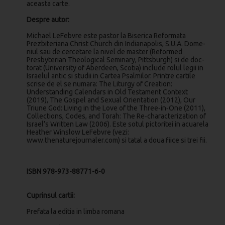
aceasta carte.
Despre autor:
Michael LeFebvre este pastor la Biserica Reformata
Prezbiteriana Christ Church din Indianapolis, S.U.A. Do­me­
niul sau de cercetare la nivel de master (Reformed
Presbyterian Theological Seminary, Pittsburgh) si de doc­
to­rat (University of Aberdeen, Scotia) include rolul legii in
Israelul antic si studii in Cartea Psalmilor. Printre cartile
scrise de el se numara: The Liturgy of Creation:
Understanding Calendars in Old Testament Context
(2019), The Gospel and Sexual Orientation (2012), Our
Triune God: Living in the Love of the Three‑in‑One (2011),
Collections, Codes, and Torah: The Re‑characterization of
Israel’s Written Law (2006). Este sotul pictoritei in acuarela
Heather Winslow LeFebvre (vezi:
www.thenaturejournaler.com) si tatal a doua fiice si trei fii.
ISBN 978-973-88771-6-0
Cuprinsul cartii:
Prefata la editia in limba romana