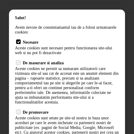
Salut!
Avem nevoie de consimtamantul tau de a folosi urmatoarele
cookies:
Cum comand
Necesare
Livrare
Aceste cookies sunt necesare pentru functionarea site-ului
Contact
web si nu pot fi dezactivate
Termeni si conditii
De masurare si analiza
Politica de confidentialitate
Aceste cookies ne permit sa numaram utilizatorii care
ANPC
viziteaza site-ul sau cat de accesat este un anumit element din
pagina – rapoarte statistice, precum si sa analizam
comportamentul tau pe site si alegerile pe care le-ai facut,
pentru a-ti oferi un continut personalizat conform
preferintelor tale. De asemenea, informatiile colectate ne
ajuta sa imbunatatim performanta site-ului si a
functionalitatilor acestuia.
De promovare
Aceste cookies sunt setate pe site-ul nostru in baza unor
ABONARE LA NEWSLETTER
acorduri pe care le avem incheiate cu partenerii nostri de
publicitate (ex. pagini de Social Media, Google, Microsoft
etc). Cu ajutorul acestor cookies, partenerii nostri pot crea un