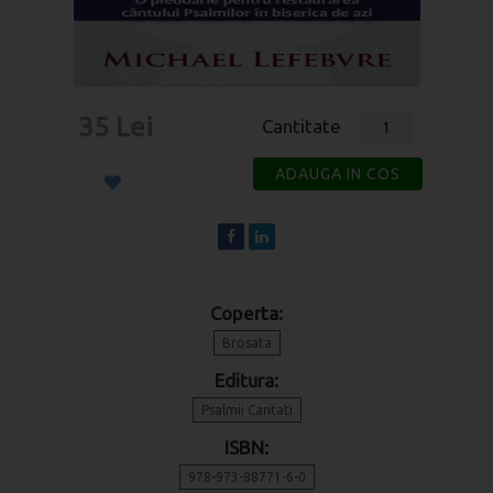
35 Lei
Cantitate
ADAUGA IN COS
Coperta:
Brosata
Editura:
Psalmii Cantati
ISBN:
978-973-88771-6-0