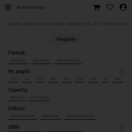
>
>
Toata oferta
978-606-95469-2-5
978-606-95
Magazin
Format:
165 x 235
210 x 210
145 x 205 (A5)
Nr. pagini:
x
274
120
270
400
334
256
120
80
664
Coperta:
Brosata
Cartonata
Editura:
Psalmii Cantati
Stephanus
Multimedia Arad
ISBN:
x