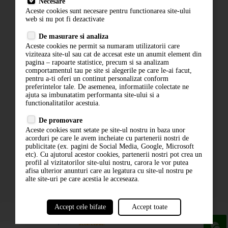
Necesare
Livrare
Aceste cookies sunt necesare pentru functionarea site-ului
Contact
web si nu pot fi dezactivate
Termeni si conditii
De masurare si analiza
Politica de confidentialitate
Aceste cookies ne permit sa numaram utilizatorii care
ANPC
viziteaza site-ul sau cat de accesat este un anumit element din
pagina – rapoarte statistice, precum si sa analizam
comportamentul tau pe site si alegerile pe care le-ai facut,
pentru a-ti oferi un continut personalizat conform
preferintelor tale. De asemenea, informatiile colectate ne
ajuta sa imbunatatim performanta site-ului si a
functionalitatilor acestuia.
De promovare
Aceste cookies sunt setate pe site-ul nostru in baza unor
ABONARE LA NEWSLETTER
acorduri pe care le avem incheiate cu partenerii nostri de
publicitate (ex. pagini de Social Media, Google, Microsoft
etc). Cu ajutorul acestor cookies, partenerii nostri pot crea un
ABONARE
profil al vizitatorilor site-ului nostru, carora le vor putea
afisa ulterior anunturi care au legatura cu site-ul nostru pe
alte site-uri pe care acestia le acceseaza.
Accept cele bifate
Accept toate
powered by