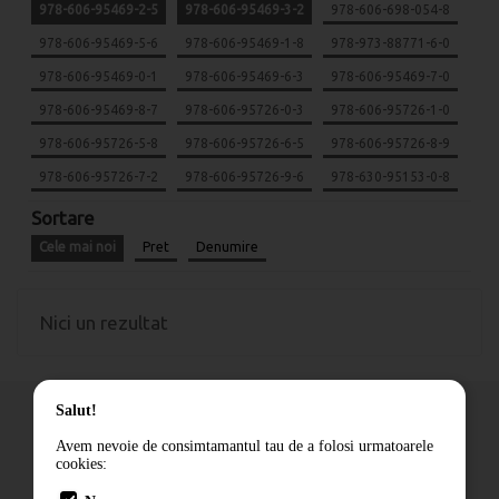
978-606-95469-2-5
978-606-95469-3-2
978-606-698-054-8
978-606-95469-5-6
978-606-95469-1-8
978-973-88771-6-0
978-606-95469-0-1
978-606-95469-6-3
978-606-95469-7-0
978-606-95469-8-7
978-606-95726-0-3
978-606-95726-1-0
978-606-95726-5-8
978-606-95726-6-5
978-606-95726-8-9
978-606-95726-7-2
978-606-95726-9-6
978-630-95153-0-8
Sortare
Cele mai noi
Pret
Denumire
Nici un rezultat
Salut!
Avem nevoie de consimtamantul tau de a folosi urmatoarele
cookies:
Cum comand