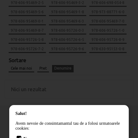
978-606-95469-2-5
978-606-95469-3-2
978-606-698-054-8
978-606-95469-5-6
978-606-95469-1-8
978-973-88771-6-0
978-606-95469-0-1
978-606-95469-6-3
978-606-95469-7-0
978-606-95469-8-7
978-606-95726-0-3
978-606-95726-1-0
978-606-95726-5-8
978-606-95726-6-5
978-606-95726-8-9
978-606-95726-7-2
978-606-95726-9-6
978-630-95153-0-8
Sortare
Cele mai noi
Pret
Denumire
Nici un rezultat
Salut!
Avem nevoie de consimtamantul tau de a folosi urmatoarele
cookies:
Cum comand