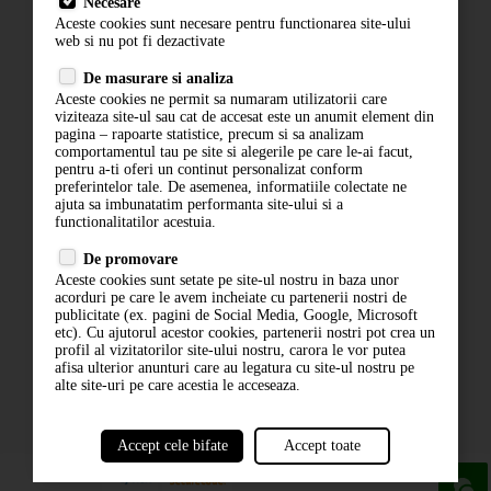
Necesare
Livrare
Aceste cookies sunt necesare pentru functionarea site-ului
Contact
web si nu pot fi dezactivate
Termeni si conditii
De masurare si analiza
Politica de confidentialitate
Aceste cookies ne permit sa numaram utilizatorii care
ANPC
viziteaza site-ul sau cat de accesat este un anumit element din
pagina – rapoarte statistice, precum si sa analizam
comportamentul tau pe site si alegerile pe care le-ai facut,
pentru a-ti oferi un continut personalizat conform
preferintelor tale. De asemenea, informatiile colectate ne
ajuta sa imbunatatim performanta site-ului si a
functionalitatilor acestuia.
De promovare
Aceste cookies sunt setate pe site-ul nostru in baza unor
ABONARE LA NEWSLETTER
acorduri pe care le avem incheiate cu partenerii nostri de
publicitate (ex. pagini de Social Media, Google, Microsoft
etc). Cu ajutorul acestor cookies, partenerii nostri pot crea un
ABONARE
profil al vizitatorilor site-ului nostru, carora le vor putea
afisa ulterior anunturi care au legatura cu site-ul nostru pe
alte site-uri pe care acestia le acceseaza.
Accept cele bifate
Accept toate
powered by