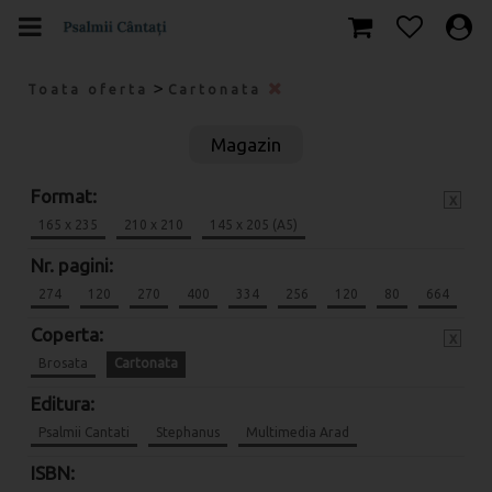
>
Toata oferta
Cartonata
Magazin
Format:
x
165 x 235
210 x 210
145 x 205 (A5)
Nr. pagini:
274
120
270
400
334
256
120
80
664
Coperta:
x
Brosata
Cartonata
Editura:
Psalmii Cantati
Stephanus
Multimedia Arad
ISBN: