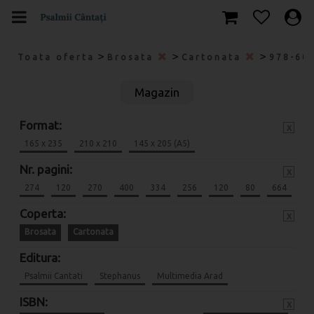
>
>
>
Toata oferta
Brosata
Cartonata
978-60
Magazin
Format:
x
165 x 235
210 x 210
145 x 205 (A5)
Nr. pagini:
x
274
120
270
400
334
256
120
80
664
Coperta:
x
Brosata
Cartonata
Editura:
Psalmii Cantati
Stephanus
Multimedia Arad
ISBN:
x