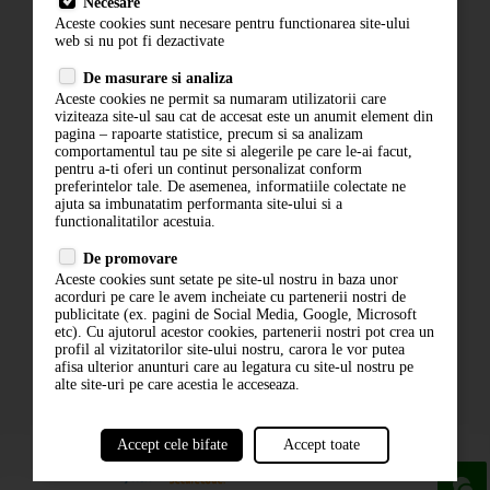
Necesare
Livrare
Aceste cookies sunt necesare pentru functionarea site-ului
Contact
web si nu pot fi dezactivate
Termeni si conditii
De masurare si analiza
Politica de confidentialitate
Aceste cookies ne permit sa numaram utilizatorii care
ANPC
viziteaza site-ul sau cat de accesat este un anumit element din
pagina – rapoarte statistice, precum si sa analizam
comportamentul tau pe site si alegerile pe care le-ai facut,
pentru a-ti oferi un continut personalizat conform
preferintelor tale. De asemenea, informatiile colectate ne
ajuta sa imbunatatim performanta site-ului si a
functionalitatilor acestuia.
De promovare
Aceste cookies sunt setate pe site-ul nostru in baza unor
ABONARE LA NEWSLETTER
acorduri pe care le avem incheiate cu partenerii nostri de
publicitate (ex. pagini de Social Media, Google, Microsoft
etc). Cu ajutorul acestor cookies, partenerii nostri pot crea un
ABONARE
profil al vizitatorilor site-ului nostru, carora le vor putea
afisa ulterior anunturi care au legatura cu site-ul nostru pe
alte site-uri pe care acestia le acceseaza.
Accept cele bifate
Accept toate
powered by