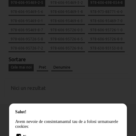
978-606-95469-2-5
978-606-95469-3-2
978-606-698-054-8
978-606-95469-5-6
978-606-95469-1-8
978-973-88771-6-0
978-606-95469-0-1
978-606-95469-6-3
978-606-95469-7-0
978-606-95469-8-7
978-606-95726-0-3
978-606-95726-1-0
978-606-95726-5-8
978-606-95726-6-5
978-606-95726-8-9
978-606-95726-7-2
978-606-95726-9-6
978-630-95153-0-8
Sortare
Cele mai noi
Pret
Denumire
Nici un rezultat
Salut!
Avem nevoie de consimtamantul tau de a folosi urmatoarele
cookies:
Cum comand