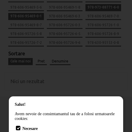
978-606-95469-5-6
978-606-95469-1-8
978-973-88771-6-0
978-606-95469-0-1
978-606-95469-6-3
978-606-95469-7-0
978-606-95469-8-7
978-606-95726-0-3
978-606-95726-1-0
978-606-95726-5-8
978-606-95726-6-5
978-606-95726-8-9
978-606-95726-7-2
978-606-95726-9-6
978-630-95153-0-8
Sortare
Cele mai noi
Pret
Denumire
Nici un rezultat
Salut!
Avem nevoie de consimtamantul tau de a folosi urmatoarele
cookies:
Cum comand
Necesare
Livrare