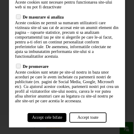
Aceste cookies sunt necesare pentru functionarea site-ului
Contact
web si nu pot fi dezactivate
Termeni si conditii
De masurare si analiza
Politica de confidentialitate
Aceste cookies ne permit sa numaram utilizatorii care
ANPC
viziteaza site-ul sau cat de accesat este un anumit element din
pagina – rapoarte statistice, precum si sa analizam
comportamentul tau pe site si alegerile pe care le-ai facut,
pentru a-ti oferi un continut personalizat conform
preferintelor tale. De asemenea, informatiile colectate ne
ajuta sa imbunatatim performanta site-ului si a
functionalitatilor acestuia.
De promovare
Aceste cookies sunt setate pe site-ul nostru in baza unor
ABONARE LA NEWSLETTER
acorduri pe care le avem incheiate cu partenerii nostri de
publicitate (ex. pagini de Social Media, Google, Microsoft
etc). Cu ajutorul acestor cookies, partenerii nostri pot crea un
ABONARE
profil al vizitatorilor site-ului nostru, carora le vor putea
afisa ulterior anunturi care au legatura cu site-ul nostru pe
alte site-uri pe care acestia le acceseaza.
Accept cele bifate
Accept toate
powered by