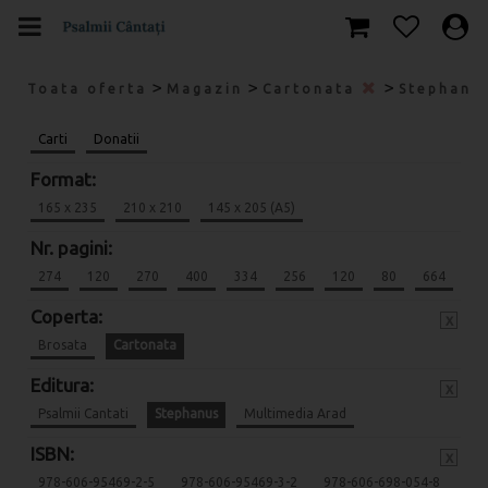
>
>
>
Toata oferta
Magazin
Cartonata
Stephanu
Carti
Donatii
Format:
165 x 235
210 x 210
145 x 205 (A5)
Nr. pagini:
274
120
270
400
334
256
120
80
664
Coperta:
x
Brosata
Cartonata
Editura:
x
Psalmii Cantati
Stephanus
Multimedia Arad
ISBN:
x
978-606-95469-2-5
978-606-95469-3-2
978-606-698-054-8