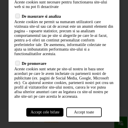
Aceste cookies sunt necesare pentru functionarea site-ului
Contact
web si nu pot fi dezactivate
Termeni si conditii
De masurare si analiza
Politica de confidentialitate
Aceste cookies ne permit sa numaram utilizatorii care
ANPC
viziteaza site-ul sau cat de accesat este un anumit element din
pagina – rapoarte statistice, precum si sa analizam
comportamentul tau pe site si alegerile pe care le-ai facut,
pentru a-ti oferi un continut personalizat conform
preferintelor tale. De asemenea, informatiile colectate ne
ajuta sa imbunatatim performanta site-ului si a
functionalitatilor acestuia.
De promovare
Aceste cookies sunt setate pe site-ul nostru in baza unor
ABONARE LA NEWSLETTER
acorduri pe care le avem incheiate cu partenerii nostri de
publicitate (ex. pagini de Social Media, Google, Microsoft
etc). Cu ajutorul acestor cookies, partenerii nostri pot crea un
ABONARE
profil al vizitatorilor site-ului nostru, carora le vor putea
afisa ulterior anunturi care au legatura cu site-ul nostru pe
alte site-uri pe care acestia le acceseaza.
Accept cele bifate
Accept toate
powered by