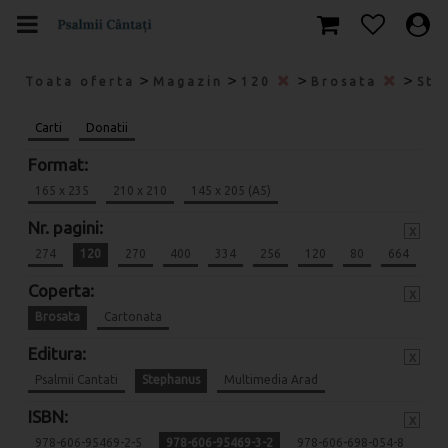
>
>
>
>
Toata oferta
Magazin
120
Brosata
Ste
Carti
Donatii
Format:
165 x 235
210 x 210
145 x 205 (A5)
Nr. pagini:
x
274
120
270
400
334
256
120
80
664
Coperta:
x
Brosata
Cartonata
Editura:
x
Psalmii Cantati
Stephanus
Multimedia Arad
ISBN:
x
978-606-95469-2-5
978-606-95469-3-2
978-606-698-054-8