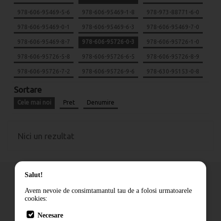
978-606-95469-5-6
978-606-95469-1-8
978-973-88771-6-0
978-606-95469-0-1
978-606-95469-6-3
978-606-95469-7-0
978-606-95469-8-7
978-606-95726-0-3
978-606-95726-1-0
978-606-95726-5-8
978-606-95726-6-5
978-606-95726-8-9
978-606-95726-7-2
978-606-95726-9-6
978-630-95153-0-8
Sortare
Cele mai noi
Pret
Denumire
Nici un rezultat
Salut!
Avem nevoie de consimtamantul tau de a folosi urmatoarele
cookies:
Cum comand
Necesare
Livrare