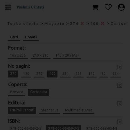
>
>
>
>
Toata oferta
Magazin
274
400
Carton
Carti
Donatii
Format:
165 x 235
210 x 210
145 x 205 (A5)
Nr. pagini:
x
274
120
270
400
334
256
120
80
664
Coperta:
x
Brosata
Cartonata
Editura:
x
Psalmii Cantati
Stephanus
Multimedia Arad
ISBN:
x
978-606-95469-2-5
978-606-95469-3-2
978-606-698-054-8