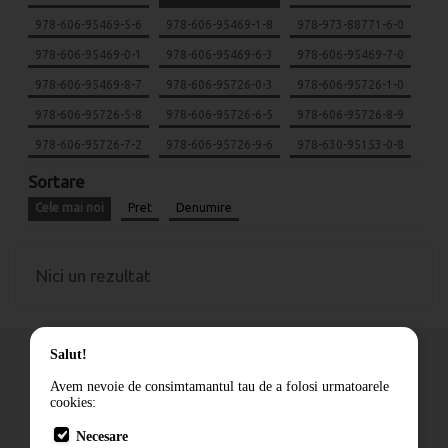
978-606-95469-5-6
978-606-95469-1-8
978-973-88771-6-0
978-606-95469-0-1
978-606-95469-6-3
978-606-95469-7-0
978-606-95469-8-7
978-606-95726-0-3
978-606-95726-1-0
978-606-95726-5-8
978-606-95726-6-5
978-606-95726-8-9
978-606-95726-7-2
978-606-95726-9-6
978-630-95153-0-8
Sortare
Cele mai noi
Pret
Denumire
Nici un rezultat
Salut!
Avem nevoie de consimtamantul tau de a folosi urmatoarele
cookies:
Cum comand
Necesare
Livrare