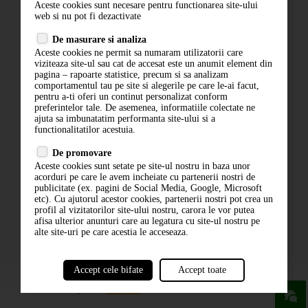
Aceste cookies sunt necesare pentru functionarea site-ului
Contact
web si nu pot fi dezactivate
Termeni si conditii
De masurare si analiza
Politica de confidentialitate
Aceste cookies ne permit sa numaram utilizatorii care
ANPC
viziteaza site-ul sau cat de accesat este un anumit element din
pagina – rapoarte statistice, precum si sa analizam
comportamentul tau pe site si alegerile pe care le-ai facut,
pentru a-ti oferi un continut personalizat conform
preferintelor tale. De asemenea, informatiile colectate ne
ajuta sa imbunatatim performanta site-ului si a
functionalitatilor acestuia.
De promovare
Aceste cookies sunt setate pe site-ul nostru in baza unor
ABONARE LA NEWSLETTER
acorduri pe care le avem incheiate cu partenerii nostri de
publicitate (ex. pagini de Social Media, Google, Microsoft
etc). Cu ajutorul acestor cookies, partenerii nostri pot crea un
ABONARE
profil al vizitatorilor site-ului nostru, carora le vor putea
afisa ulterior anunturi care au legatura cu site-ul nostru pe
alte site-uri pe care acestia le acceseaza.
Accept cele bifate
Accept toate
powered by