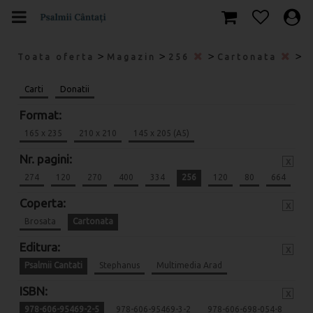
>
>
>
>
Toata oferta
Magazin
256
Cartonata
P
Carti
Donatii
Format:
165 x 235
210 x 210
145 x 205 (A5)
Nr. pagini:
x
274
120
270
400
334
256
120
80
664
Coperta:
x
Brosata
Cartonata
Editura:
x
Psalmii Cantati
Stephanus
Multimedia Arad
ISBN:
x
978-606-95469-2-5
978-606-95469-3-2
978-606-698-054-8