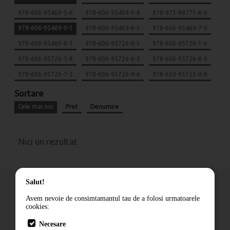
978-606-95469-5-6
978-606-95469-1-8
978-973-88771-6-0
978-606-95469-0-1
978-606-95469-6-3
978-606-95469-7-0
978-606-95469-8-7
978-606-95726-0-3
978-606-95726-1-0
978-606-95726-5-8
978-606-95726-6-5
978-606-95726-8-9
978-606-95726-7-2
978-606-95726-9-6
978-630-95153-0-8
Sortare
Cele mai noi
Pret
Denumire
Nici un rezultat
Salut!
Avem nevoie de consimtamantul tau de a folosi urmatoarele
cookies:
Cum comand
Necesare
Livrare