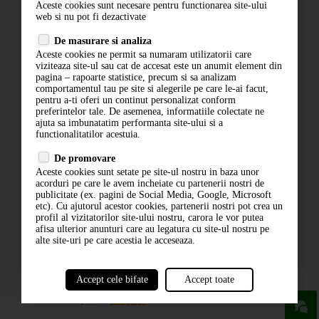
Aceste cookies sunt necesare pentru functionarea site-ului
Contact
web si nu pot fi dezactivate
Termeni si conditii
De masurare si analiza
Politica de confidentialitate
Aceste cookies ne permit sa numaram utilizatorii care
ANPC
viziteaza site-ul sau cat de accesat este un anumit element din
pagina – rapoarte statistice, precum si sa analizam
comportamentul tau pe site si alegerile pe care le-ai facut,
pentru a-ti oferi un continut personalizat conform
preferintelor tale. De asemenea, informatiile colectate ne
ajuta sa imbunatatim performanta site-ului si a
functionalitatilor acestuia.
De promovare
Aceste cookies sunt setate pe site-ul nostru in baza unor
ABONARE LA NEWSLETTER
acorduri pe care le avem incheiate cu partenerii nostri de
publicitate (ex. pagini de Social Media, Google, Microsoft
etc). Cu ajutorul acestor cookies, partenerii nostri pot crea un
ABONARE
profil al vizitatorilor site-ului nostru, carora le vor putea
afisa ulterior anunturi care au legatura cu site-ul nostru pe
alte site-uri pe care acestia le acceseaza.
Accept cele bifate
Accept toate
powered by