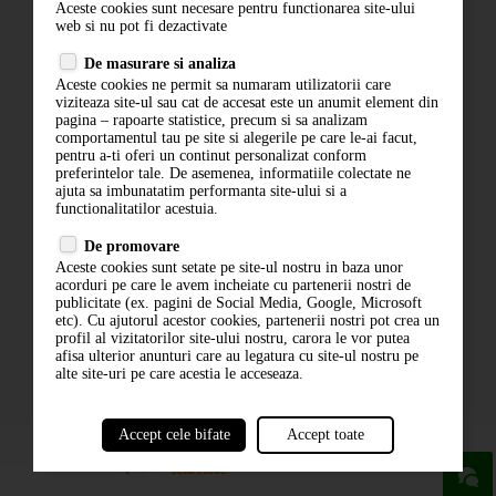
Aceste cookies sunt necesare pentru functionarea site-ului
Contact
web si nu pot fi dezactivate
Termeni si conditii
De masurare si analiza
Politica de confidentialitate
Aceste cookies ne permit sa numaram utilizatorii care
ANPC
viziteaza site-ul sau cat de accesat este un anumit element din
pagina – rapoarte statistice, precum si sa analizam
comportamentul tau pe site si alegerile pe care le-ai facut,
pentru a-ti oferi un continut personalizat conform
preferintelor tale. De asemenea, informatiile colectate ne
ajuta sa imbunatatim performanta site-ului si a
functionalitatilor acestuia.
De promovare
Aceste cookies sunt setate pe site-ul nostru in baza unor
ABONARE LA NEWSLETTER
acorduri pe care le avem incheiate cu partenerii nostri de
publicitate (ex. pagini de Social Media, Google, Microsoft
etc). Cu ajutorul acestor cookies, partenerii nostri pot crea un
ABONARE
profil al vizitatorilor site-ului nostru, carora le vor putea
afisa ulterior anunturi care au legatura cu site-ul nostru pe
alte site-uri pe care acestia le acceseaza.
Accept cele bifate
Accept toate
powered by