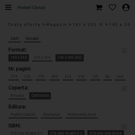
>
>
>
Toata oferta
Magazin
165 x 235
145 x 205
Carti
Donatii
Format:
x
165 x 235
210 x 210
145 x 205 (A5)
Nr. pagini:
274
120
270
400
334
256
120
80
664
Coperta:
x
Brosata
Cartonata
Editura:
Psalmii Cantati
Stephanus
Multimedia Arad
ISBN:
x
978-606-95469-2-5
978-606-95469-3-2
978-606-698-054-8