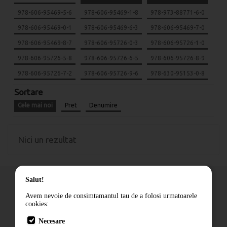
978-606-95469-5-6
978-606-95469-1-8
978-973-88771-6-0
978-606-95469-0-1
978-606-95469-6-3
978-606-95469-7-0
978-606-95469-8-7
978-606-95726-0-3
978-606-95726-1-0
978-606-95726-5-8
978-606-95726-6-5
978-606-95726-8-9
978-606-95726-7-2
978-606-95726-9-6
978-630-95153-0-8
Sortare
Cele mai noi
Pret
Denumire
Nici un rezultat
Salut!
Avem nevoie de consimtamantul tau de a folosi urmatoarele
cookies:
Cum comand
Necesare
Livrare