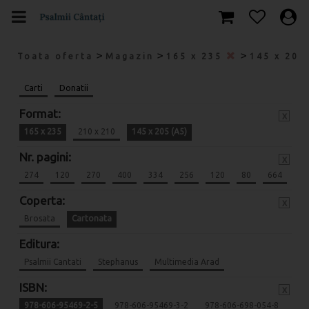
>
>
>
Toata oferta
Magazin
165 x 235
145 x 205
Carti
Donatii
Format:
x
165 x 235
210 x 210
145 x 205 (A5)
Nr. pagini:
x
274
120
270
400
334
256
120
80
664
Coperta:
x
Brosata
Cartonata
Editura:
Psalmii Cantati
Stephanus
Multimedia Arad
ISBN:
x
978-606-95469-2-5
978-606-95469-3-2
978-606-698-054-8