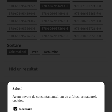
978-606-95469-5-6
978-606-95469-1-8
978-973-88771-6-0
978-606-95469-0-1
978-606-95469-6-3
978-606-95469-7-0
978-606-95469-8-7
978-606-95726-0-3
978-606-95726-1-0
978-606-95726-5-8
978-606-95726-6-5
978-606-95726-8-9
978-606-95726-7-2
978-606-95726-9-6
978-630-95153-0-8
Sortare
Cele mai noi
Pret
Denumire
Nici un rezultat
Salut!
Avem nevoie de consimtamantul tau de a folosi urmatoarele
cookies:
Cum comand
Necesare
Livrare