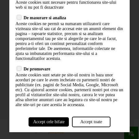
Aceste cookies sunt necesare pentru functionarea site-ului
Contact
web si nu pot fi dezactivate
Termeni si conditii
De masurare si analiza
Politica de confidentialitate
Aceste cookies ne permit sa numaram utilizatorii care
ANPC
viziteaza site-ul sau cat de accesat este un anumit element din
pagina – rapoarte statistice, precum si sa analizam
comportamentul tau pe site si alegerile pe care le-ai facut,
pentru a-ti oferi un continut personalizat conform
preferintelor tale. De asemenea, informatiile colectate ne
ajuta sa imbunatatim performanta site-ului si a
functionalitatilor acestuia.
De promovare
Aceste cookies sunt setate pe site-ul nostru in baza unor
ABONARE LA NEWSLETTER
acorduri pe care le avem incheiate cu partenerii nostri de
publicitate (ex. pagini de Social Media, Google, Microsoft
etc). Cu ajutorul acestor cookies, partenerii nostri pot crea un
ABONARE
profil al vizitatorilor site-ului nostru, carora le vor putea
afisa ulterior anunturi care au legatura cu site-ul nostru pe
alte site-uri pe care acestia le acceseaza.
Accept cele bifate
Accept toate
powered by