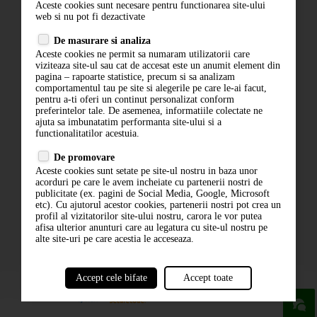
Aceste cookies sunt necesare pentru functionarea site-ului
Contact
web si nu pot fi dezactivate
Termeni si conditii
De masurare si analiza
Politica de confidentialitate
Aceste cookies ne permit sa numaram utilizatorii care
ANPC
viziteaza site-ul sau cat de accesat este un anumit element din
pagina – rapoarte statistice, precum si sa analizam
comportamentul tau pe site si alegerile pe care le-ai facut,
pentru a-ti oferi un continut personalizat conform
preferintelor tale. De asemenea, informatiile colectate ne
ajuta sa imbunatatim performanta site-ului si a
functionalitatilor acestuia.
De promovare
Aceste cookies sunt setate pe site-ul nostru in baza unor
ABONARE LA NEWSLETTER
acorduri pe care le avem incheiate cu partenerii nostri de
publicitate (ex. pagini de Social Media, Google, Microsoft
etc). Cu ajutorul acestor cookies, partenerii nostri pot crea un
ABONARE
profil al vizitatorilor site-ului nostru, carora le vor putea
afisa ulterior anunturi care au legatura cu site-ul nostru pe
alte site-uri pe care acestia le acceseaza.
Accept cele bifate
Accept toate
powered by