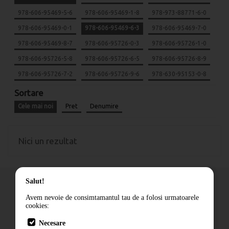
978-606-95469-5-6
978-606-95469-1-8
978-973-88771-6-0
978-606-95469-0-1
978-606-95469-6-3
978-606-95469-7-0
978-606-95469-8-7
978-606-95726-0-3
978-606-95726-1-0
978-606-95726-5-8
978-606-95726-6-5
978-606-95726-8-9
978-606-95726-7-2
978-606-95726-9-6
978-630-95153-0-8
Sortare
Cele mai noi
Pret
Denumire
Nici un rezultat
Salut!
Avem nevoie de consimtamantul tau de a folosi urmatoarele
cookies:
Cum comand
Necesare
Livrare