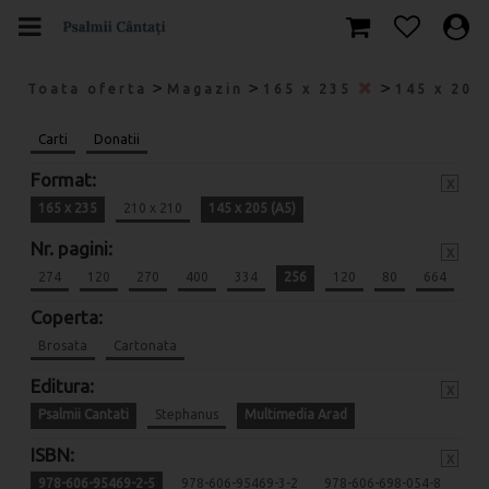
>
>
>
Toata oferta
Magazin
165 x 235
145 x 205
Carti
Donatii
Format:
x
165 x 235
210 x 210
145 x 205 (A5)
Nr. pagini:
x
274
120
270
400
334
256
120
80
664
Coperta:
Brosata
Cartonata
Editura:
x
Psalmii Cantati
Stephanus
Multimedia Arad
ISBN:
x
978-606-95469-2-5
978-606-95469-3-2
978-606-698-054-8