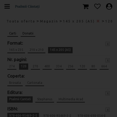
>
>
>
Toata oferta
Magazin
145 x 205 (A5)
120
Carti
Donatii
Format:
x
165 x 235
210 x 210
145 x 205 (A5)
Nr. pagini:
x
274
120
270
400
334
256
120
80
664
Coperta:
Brosata
Cartonata
Editura:
x
Psalmii Cantati
Stephanus
Multimedia Arad
ISBN:
x
978-606-95469-2-5
978-606-95469-3-2
978-606-698-054-8