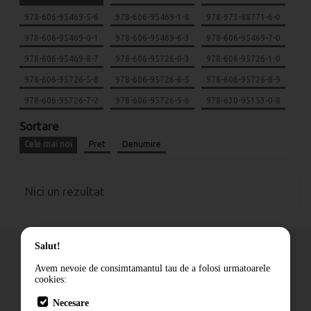
978-606-95469-5-6
978-606-95469-1-8
978-973-88771-6-0
978-606-95469-0-1
978-606-95469-6-3
978-606-95469-7-0
978-606-95469-8-7
978-606-95726-0-3
978-606-95726-1-0
978-606-95726-5-8
978-606-95726-6-5
978-606-95726-8-9
978-606-95726-7-2
978-606-95726-9-6
978-630-95153-0-8
Sortare
Cele mai noi
Pret
Denumire
Nici un rezultat
Salut!
Avem nevoie de consimtamantul tau de a folosi urmatoarele
cookies:
Cum comand
Necesare
Livrare