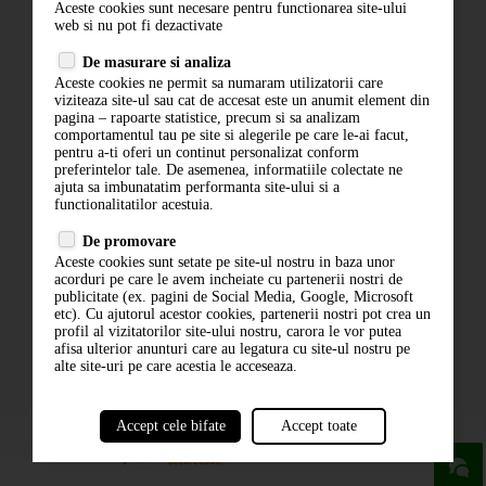
Aceste cookies sunt necesare pentru functionarea site-ului
Contact
web si nu pot fi dezactivate
Termeni si conditii
De masurare si analiza
Politica de confidentialitate
Aceste cookies ne permit sa numaram utilizatorii care
ANPC
viziteaza site-ul sau cat de accesat este un anumit element din
pagina – rapoarte statistice, precum si sa analizam
comportamentul tau pe site si alegerile pe care le-ai facut,
pentru a-ti oferi un continut personalizat conform
preferintelor tale. De asemenea, informatiile colectate ne
ajuta sa imbunatatim performanta site-ului si a
functionalitatilor acestuia.
De promovare
Aceste cookies sunt setate pe site-ul nostru in baza unor
ABONARE LA NEWSLETTER
acorduri pe care le avem incheiate cu partenerii nostri de
publicitate (ex. pagini de Social Media, Google, Microsoft
etc). Cu ajutorul acestor cookies, partenerii nostri pot crea un
ABONARE
profil al vizitatorilor site-ului nostru, carora le vor putea
afisa ulterior anunturi care au legatura cu site-ul nostru pe
alte site-uri pe care acestia le acceseaza.
Accept cele bifate
Accept toate
powered by