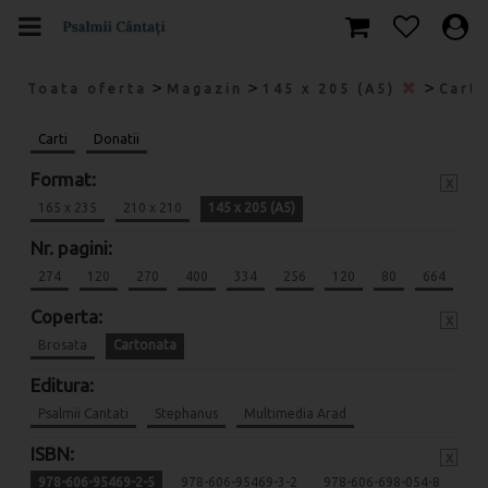
>
>
>
Toata oferta
Magazin
145 x 205 (A5)
Cart
Carti
Donatii
Format:
x
165 x 235
210 x 210
145 x 205 (A5)
Nr. pagini:
274
120
270
400
334
256
120
80
664
Coperta:
x
Brosata
Cartonata
Editura:
Psalmii Cantati
Stephanus
Multimedia Arad
ISBN:
x
978-606-95469-2-5
978-606-95469-3-2
978-606-698-054-8