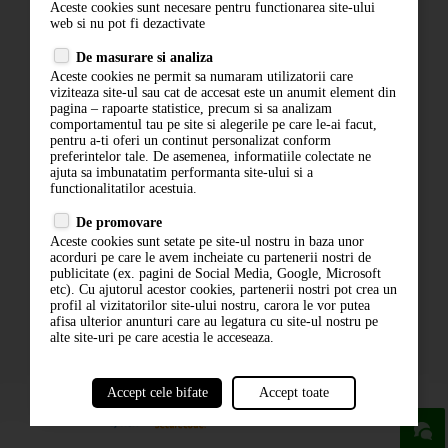
Aceste cookies sunt necesare pentru functionarea site-ului
Contact
web si nu pot fi dezactivate
Termeni si conditii
De masurare si analiza
Politica de confidentialitate
Aceste cookies ne permit sa numaram utilizatorii care
ANPC
viziteaza site-ul sau cat de accesat este un anumit element din
pagina – rapoarte statistice, precum si sa analizam
comportamentul tau pe site si alegerile pe care le-ai facut,
pentru a-ti oferi un continut personalizat conform
preferintelor tale. De asemenea, informatiile colectate ne
ajuta sa imbunatatim performanta site-ului si a
functionalitatilor acestuia.
De promovare
Aceste cookies sunt setate pe site-ul nostru in baza unor
ABONARE LA NEWSLETTER
acorduri pe care le avem incheiate cu partenerii nostri de
publicitate (ex. pagini de Social Media, Google, Microsoft
etc). Cu ajutorul acestor cookies, partenerii nostri pot crea un
ABONARE
profil al vizitatorilor site-ului nostru, carora le vor putea
afisa ulterior anunturi care au legatura cu site-ul nostru pe
alte site-uri pe care acestia le acceseaza.
Accept cele bifate
Accept toate
powered by