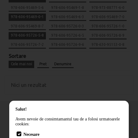
978-606-95469-5-6
978-606-95469-1-8
978-973-88771-6-0
978-606-95469-0-1
978-606-95469-6-3
978-606-95469-7-0
978-606-95469-8-7
978-606-95726-0-3
978-606-95726-1-0
978-606-95726-5-8
978-606-95726-6-5
978-606-95726-8-9
978-606-95726-7-2
978-606-95726-9-6
978-630-95153-0-8
Sortare
Cele mai noi
Pret
Denumire
Nici un rezultat
Salut!
Avem nevoie de consimtamantul tau de a folosi urmatoarele
cookies:
Cum comand
Necesare
Livrare