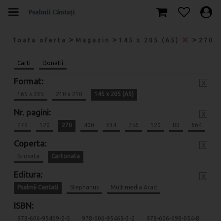
>
>
>
Toata oferta
Magazin
145 x 205 (A5)
270
Carti
Donatii
Format:
x
165 x 235
210 x 210
145 x 205 (A5)
Nr. pagini:
x
274
120
270
400
334
256
120
80
664
Coperta:
x
Brosata
Cartonata
Editura:
x
Psalmii Cantati
Stephanus
Multimedia Arad
ISBN:
978-606-95469-2-5
978-606-95469-3-2
978-606-698-054-8