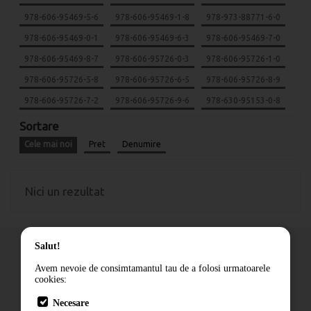
978-606-95469-5-6
978-606-95469-1-8
978-973-88771-6-0
978-606-95469-0-1
978-606-95469-6-3
978-606-95469-7-0
978-606-95469-8-7
978-606-95726-0-3
978-606-95726-1-0
978-606-95726-5-8
978-606-95726-6-5
978-606-95726-8-9
978-606-95726-7-2
978-606-95726-9-6
978-630-95153-0-8
Sortare
Cele mai noi
Pret
Denumire
Nici un rezultat
Salut!
Avem nevoie de consimtamantul tau de a folosi urmatoarele
cookies:
Cum comand
Necesare
Livrare