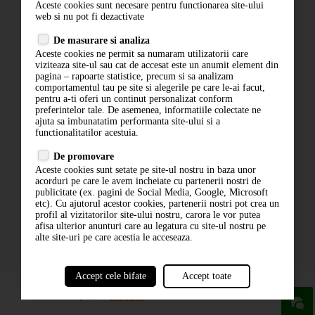
Aceste cookies sunt necesare pentru functionarea site-ului
Contact
web si nu pot fi dezactivate
Termeni si conditii
De masurare si analiza
Politica de confidentialitate
Aceste cookies ne permit sa numaram utilizatorii care
ANPC
viziteaza site-ul sau cat de accesat este un anumit element din
pagina – rapoarte statistice, precum si sa analizam
comportamentul tau pe site si alegerile pe care le-ai facut,
pentru a-ti oferi un continut personalizat conform
preferintelor tale. De asemenea, informatiile colectate ne
ajuta sa imbunatatim performanta site-ului si a
functionalitatilor acestuia.
De promovare
Aceste cookies sunt setate pe site-ul nostru in baza unor
ABONARE LA NEWSLETTER
acorduri pe care le avem incheiate cu partenerii nostri de
publicitate (ex. pagini de Social Media, Google, Microsoft
etc). Cu ajutorul acestor cookies, partenerii nostri pot crea un
ABONARE
profil al vizitatorilor site-ului nostru, carora le vor putea
afisa ulterior anunturi care au legatura cu site-ul nostru pe
alte site-uri pe care acestia le acceseaza.
Accept cele bifate
Accept toate
powered by