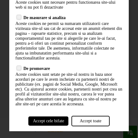
Aceste cookies sunt necesare pentru functionarea site-ului
Contact
web si nu pot fi dezactivate
Termeni si conditii
De masurare si analiza
Politica de confidentialitate
Aceste cookies ne permit sa numaram utilizatorii care
ANPC
viziteaza site-ul sau cat de accesat este un anumit element din
pagina – rapoarte statistice, precum si sa analizam
comportamentul tau pe site si alegerile pe care le-ai facut,
pentru a-ti oferi un continut personalizat conform
preferintelor tale. De asemenea, informatiile colectate ne
ajuta sa imbunatatim performanta site-ului si a
functionalitatilor acestuia.
De promovare
Aceste cookies sunt setate pe site-ul nostru in baza unor
ABONARE LA NEWSLETTER
acorduri pe care le avem incheiate cu partenerii nostri de
publicitate (ex. pagini de Social Media, Google, Microsoft
etc). Cu ajutorul acestor cookies, partenerii nostri pot crea un
ABONARE
profil al vizitatorilor site-ului nostru, carora le vor putea
afisa ulterior anunturi care au legatura cu site-ul nostru pe
alte site-uri pe care acestia le acceseaza.
Accept cele bifate
Accept toate
powered by