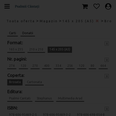
>
>
>
Toata oferta
Magazin
145 x 205 (A5)
Bros
Carti
Donatii
Format:
x
165 x 235
210 x 210
145 x 205 (A5)
Nr. pagini:
x
274
120
270
400
334
256
120
80
664
Coperta:
x
Brosata
Cartonata
Editura:
Psalmii Cantati
Stephanus
Multimedia Arad
ISBN:
x
978-606-95469-2-5
978-606-95469-3-2
978-606-698-054-8