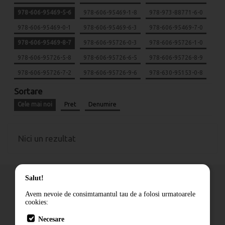
978-606-95469-5-6
978-606-95469-1-8
978-973-88771-6-0
978-606-95469-0-1
978-606-95469-6-3
978-606-95469-7-0
978-606-95469-8-7
978-606-95726-0-3
978-606-95726-1-0
978-606-95726-5-8
978-606-95726-6-5
978-606-95726-8-9
978-606-95726-7-2
978-606-95726-9-6
978-630-95153-0-8
Sortare
Cele mai noi
Pret
Denumire
Nici un rezultat
Salut!
Avem nevoie de consimtamantul tau de a folosi urmatoarele
cookies:
Cum comand
Necesare
Livrare