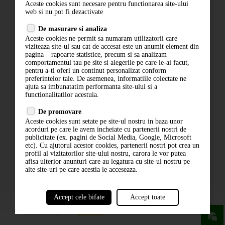
Aceste cookies sunt necesare pentru functionarea site-ului
Contact
web si nu pot fi dezactivate
Termeni si conditii
De masurare si analiza
Politica de confidentialitate
Aceste cookies ne permit sa numaram utilizatorii care
ANPC
viziteaza site-ul sau cat de accesat este un anumit element din
pagina – rapoarte statistice, precum si sa analizam
comportamentul tau pe site si alegerile pe care le-ai facut,
pentru a-ti oferi un continut personalizat conform
preferintelor tale. De asemenea, informatiile colectate ne
ajuta sa imbunatatim performanta site-ului si a
functionalitatilor acestuia.
De promovare
Aceste cookies sunt setate pe site-ul nostru in baza unor
ABONARE LA NEWSLETTER
acorduri pe care le avem incheiate cu partenerii nostri de
publicitate (ex. pagini de Social Media, Google, Microsoft
etc). Cu ajutorul acestor cookies, partenerii nostri pot crea un
ABONARE
profil al vizitatorilor site-ului nostru, carora le vor putea
afisa ulterior anunturi care au legatura cu site-ul nostru pe
alte site-uri pe care acestia le acceseaza.
Accept cele bifate
Accept toate
powered by