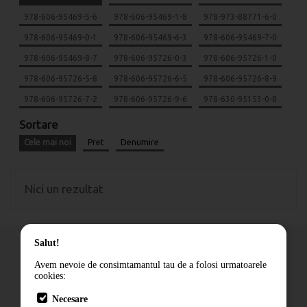
978-606-95469-5-6
978-606-95469-1-8
978-973-88771-6-0
978-606-95469-0-1
978-606-95469-6-3
978-606-95469-7-0
978-606-95469-8-7
978-606-95726-0-3
978-606-95726-1-0
978-606-95726-5-8
978-606-95726-6-5
978-606-95726-8-9
978-606-95726-7-2
978-606-95726-9-6
978-630-95153-0-8
Sortare
Cele mai noi
Pret
Denumire
Nici un rezultat
Salut!
Avem nevoie de consimtamantul tau de a folosi urmatoarele
cookies:
Cum comand
Necesare
Livrare