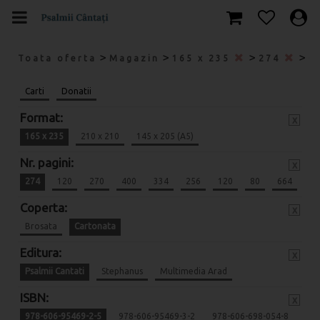
>
>
>
>
Toata oferta
Magazin
165 x 235
274
C
Carti
Donatii
Format:
x
165 x 235
210 x 210
145 x 205 (A5)
Nr. pagini:
x
274
120
270
400
334
256
120
80
664
Coperta:
x
Brosata
Cartonata
Editura:
x
Psalmii Cantati
Stephanus
Multimedia Arad
ISBN:
x
978-606-95469-2-5
978-606-95469-3-2
978-606-698-054-8