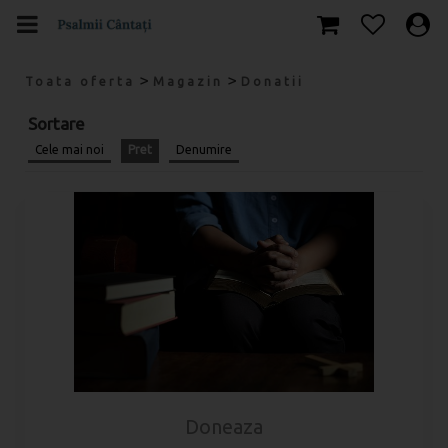
>
>
Toata oferta
Magazin
Donatii
Sortare
Cele mai noi
Pret
Denumire
Doneaza