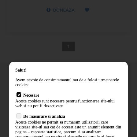
DONEAZA
1
Salut!
Avem nevoie de consimtamantul tau de a folosi urmatoarele
cookies:
Cum comand
Necesare
Livrare
Aceste cookies sunt necesare pentru functionarea site-ului
Contact
web si nu pot fi dezactivate
Termeni si conditii
De masurare si analiza
Politica de confidentialitate
Aceste cookies ne permit sa numaram utilizatorii care
ANPC
viziteaza site-ul sau cat de accesat este un anumit element din
pagina – rapoarte statistice, precum si sa analizam
comportamentul tau pe site si alegerile pe care le-ai facut,