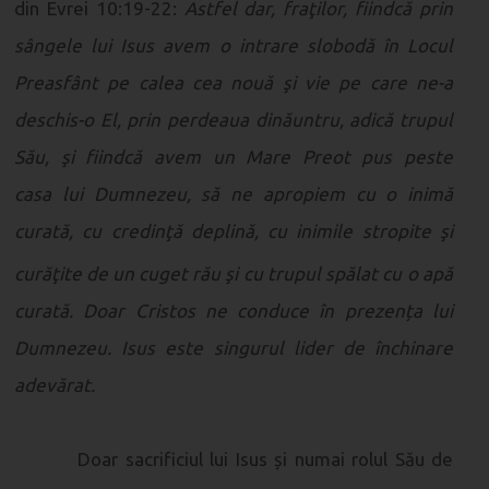
din Evrei 10:19-22:
Astfel dar, fraţilor, fiindcă prin
sângele lui Isus avem o intrare slobodă în Locul
Preasfânt pe calea cea nouă şi vie pe care ne-a
deschis-o El, prin perdeaua dinăuntru, adică trupul
Său, şi fiindcă avem un Mare Preot pus peste
casa lui Dumnezeu, să ne apropiem cu o inimă
curată, cu credinţă deplină, cu inimile stropite şi
curăţite de
un cuget rău şi cu trupul spălat cu o apă
curată.
Doar Cristos ne conduce în prezența lui
Dumnezeu. Isus este singurul lider de închinare
adevărat.
Doar sacrificiul lui Isus și numai rolul Său de