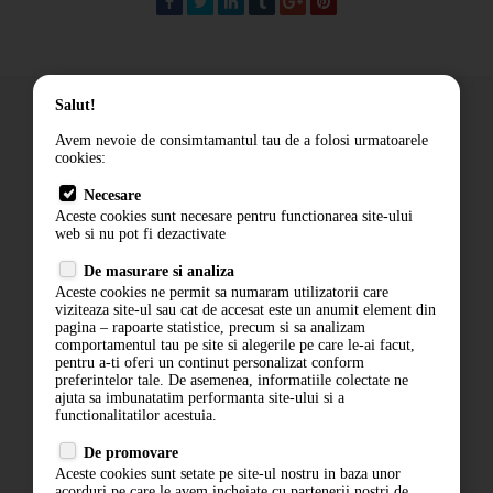
Salut!
Avem nevoie de consimtamantul tau de a folosi urmatoarele
cookies:
Cum comand
Necesare
Livrare
Aceste cookies sunt necesare pentru functionarea site-ului
Contact
web si nu pot fi dezactivate
Termeni si conditii
De masurare si analiza
Politica de confidentialitate
Aceste cookies ne permit sa numaram utilizatorii care
viziteaza site-ul sau cat de accesat este un anumit element din
ANPC
pagina – rapoarte statistice, precum si sa analizam
comportamentul tau pe site si alegerile pe care le-ai facut,
pentru a-ti oferi un continut personalizat conform
preferintelor tale. De asemenea, informatiile colectate ne
ajuta sa imbunatatim performanta site-ului si a
functionalitatilor acestuia.
De promovare
Aceste cookies sunt setate pe site-ul nostru in baza unor
ABONARE LA NEWSLETTER
acorduri pe care le avem incheiate cu partenerii nostri de