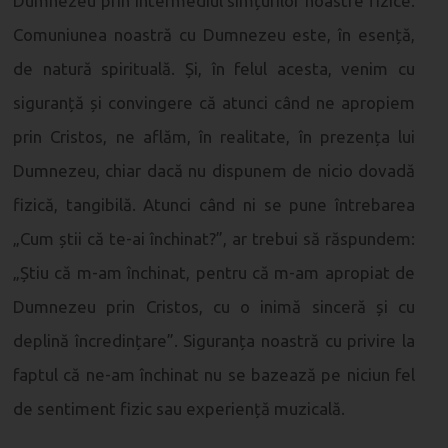
Dumnezeu prin intermediul simțurilor noastre fizice.
Comuniunea noastră cu Dumnezeu este, în esență,
de natură spirituală. Și, în felul acesta, venim cu
siguranță și convingere că atunci când ne apropiem
prin Cristos, ne aflăm, în realitate, în prezența lui
Dumnezeu, chiar dacă nu dispunem de nicio dovadă
fizică, tangibilă. Atunci când ni se pune întrebarea
„Cum știi că te-ai închinat?”, ar trebui să răspundem:
„Știu că m-am închinat, pentru că m-am apropiat de
Dumnezeu prin Cristos, cu o inimă sinceră și cu
deplină încredințare”. Siguranța noastră cu privire la
faptul că ne-am închinat nu se bazează pe niciun fel
de sentiment fizic sau experiență muzicală.