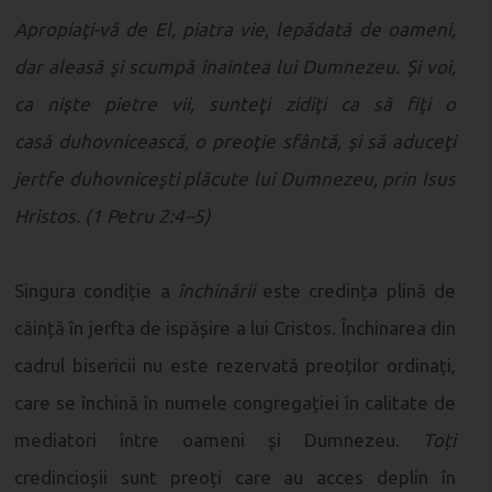
Apropiaţi-vă de El, piatra vie, lepădată de oameni,
dar aleasă şi scumpă înaintea lui Dumnezeu. Şi voi,
ca nişte pietre vii, sunteţi zidiţi ca să fiţi o
casă duhovnicească, o preoţie sfântă, şi să aduceţi
jertfe duhovniceşti plăcute lui Dumnezeu, prin Isus
Hristos. (1 Petru 2:4–5)
Singura condiție a
închinării
este credința plină de
căință în jerfta de ispășire a lui Cristos. Închinarea din
cadrul bisericii nu este rezervată preoților ordinați,
care se închină în numele congregației în calitate de
mediatori între oameni și Dumnezeu.
Toți
credincioșii sunt preoți care au acces deplin în