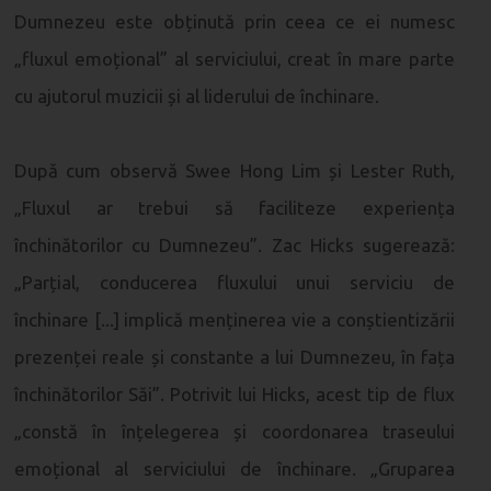
Dumnezeu este obținută prin ceea ce ei numesc
„fluxul emoțional” al serviciului, creat în mare parte
cu ajutorul muzicii și al liderului de închinare.
După cum observă Swee Hong Lim și Lester Ruth,
„Fluxul ar trebui să faciliteze experiența
închinătorilor cu Dumnezeu”. Zac Hicks sugerează:
„Parțial, conducerea fluxului unui serviciu de
închinare [...] implică menținerea vie a conștientizării
prezenței reale și constante a lui Dumnezeu, în fața
închinătorilor Săi”. Potrivit lui Hicks, acest tip de flux
„constă în înțelegerea și coordonarea traseului
emoțional al serviciului de închinare. „Gruparea