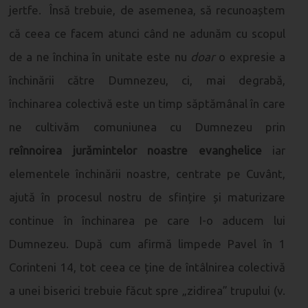
jertfe. Însă trebuie, de asemenea, să recunoaștem
că ceea ce facem atunci când ne adunăm cu scopul
de a ne închina în unitate este nu
doar
o expresie a
închinării către Dumnezeu, ci, mai degrabă,
închinarea colectivă este un timp săptămânal în care
ne cultivăm comuniunea cu Dumnezeu prin
reînnoirea jurămintelor noastre evanghelice
iar
elementele închinării noastre, centrate pe Cuvânt,
ajută în procesul nostru de sfințire și maturizare
continue în închinarea pe care I-o aducem lui
Dumnezeu. După cum afirmă limpede Pavel în 1
Corinteni 14, tot ceea ce ține de întâlnirea colectivă
a unei biserici trebuie făcut spre „zidirea” trupului (v.