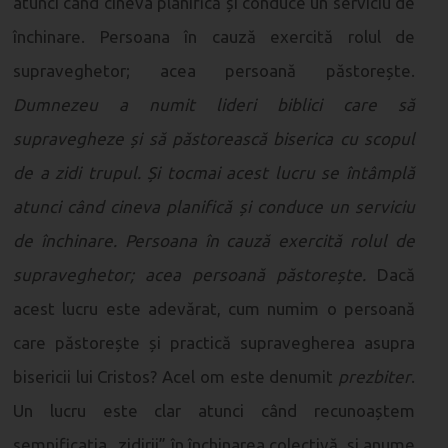
atunci când cineva planifică și conduce un serviciu de
închinare. Persoana în cauză exercită rolul de
supraveghetor; acea persoană păstorește.
Dumnezeu a numit lideri biblici care să
supravegheze și să păstorească biserica cu scopul
de a zidi trupul. Și tocmai acest lucru se întâmplă
atunci când cineva planifică și conduce un serviciu
de închinare. Persoana în cauză exercită rolul de
supraveghetor; acea persoană păstorește.
Dacă
acest lucru este adevărat, cum numim o persoană
care păstorește și practică supravegherea asupra
bisericii lui Cristos? Acel om este denumit
prezbiter
.
Un lucru este clar atunci când recunoaștem
semnificația „zidirii” în închinarea colectivă, și anume