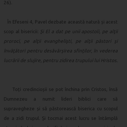
26).
În Efeseni 4, Pavel dezbate această natură și acest
scop al bisericii:
Şi El a dat pe unii apostoli, pe alţii
proroci, pe alţii evanghelişti, pe alţii păstori şi
învăţători pentru desăvârşirea sfinţilor, în vederea
lucrării de slujire, pentru zidirea trupului lui Hristos.
Toți credincioșii se pot închina prin Cristos, însă
Dumnezeu a numit lideri biblici care să
supravegheze și să păstorească biserica cu scopul
de a zidi trupul. Și tocmai acest lucru se întâmplă