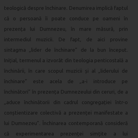
teologică despre închinare. Denumirea implică faptul
că o persoană îi poate conduce pe oameni în
prezența lui Dumnezeu, în mare măsură, prin
intermediul muzicii. De fapt, de aici provine
sintagma „lider de închinare” de la bun început.
Inițial, termenul a izvorât din teologia penticostală a
închinării, în care scopul muzicii și al „liderului de
închinare” este acela de „a-i introduce pe
închinători” în prezența Dumnezeului din ceruri, de a
„aduce închinătorii din cadrul congregației într-o
conștientizare colectivă a prezenței manifestate a
lui Dumnezeu”. Închinarea contemporană consideră
că experimentarea prezenței simțite a lui