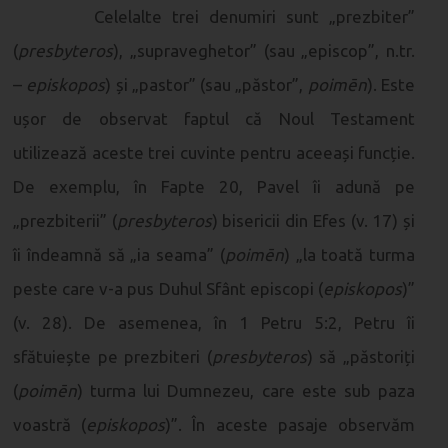
Celelalte trei denumiri sunt „prezbiter”
(
presbyteros
), „supraveghetor” (sau „episcop”, n.tr.
–
episkopos
) și „pastor” (sau „păstor”,
poimēn
). Este
ușor de observat faptul că Noul Testament
utilizează aceste trei cuvinte pentru aceeași funcție.
De exemplu, în Fapte 20, Pavel îi adună pe
„prezbiterii” (
presbyteros
) bisericii din Efes (v. 17) și
îi îndeamnă să „ia seama” (
poimēn
) „la toată turma
peste care v-a pus Duhul Sfânt episcopi (
episkopos
)”
(v. 28). De asemenea, în 1 Petru 5:2, Petru îi
sfătuiește pe prezbiteri (
presbyteros
) să „păstoriți
(
poimēn
) turma lui Dumnezeu, care este sub paza
voastră (
episkopos
)”. În aceste pasaje observăm