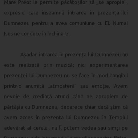
Mare Preot le permite păcătoșilor să „se apropie”,
expresie care înseamnă intrarea în prezența lui
Dumnezeu pentru a avea comuniune cu El. Numai
Isus ne conduce în închinare.
Așadar, intrarea în prezența lui Dumnezeu nu
este realizată prin muzică; nici experimentarea
prezenței lui Dumnezeu nu se face în mod tangibil
printr-o anumită „atmosferă” sau emoție. Avem
nevoie de credință atunci când ne apropiem de
părtășia cu Dumnezeu, deoarece chiar dacă știm că
avem acces în prezența lui Dumnezeu în Templul
adevărat al cerului, nu Îl putem vedea sau simți pe