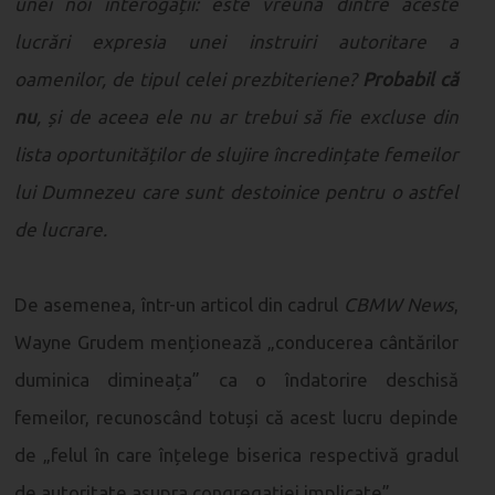
unei noi interogații: este vreuna dintre aceste
lucrări expresia unei instruiri autoritare a
oamenilor, de tipul celei prezbiteriene?
Probabil că
nu
, și de aceea ele nu ar trebui să fie excluse din
lista oportunităților de slujire încredințate femeilor
lui Dumnezeu care sunt destoinice pentru o astfel
de lucrare.
De asemenea, într-un articol din cadrul
CBMW News
,
Wayne Grudem menționează „conducerea cântărilor
duminica dimineața” ca o îndatorire deschisă
femeilor, recunoscând totuși că acest lucru depinde
de „felul în care înțelege biserica respectivă gradul
de autoritate asupra congregației implicate”.