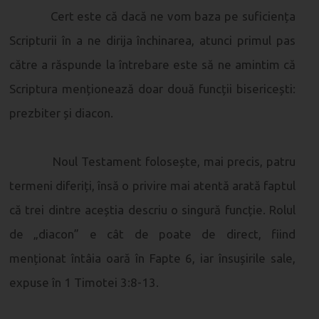
Cert este că dacă ne vom baza pe suficiența
Scripturii în a ne dirija închinarea, atunci primul pas
către a răspunde la întrebare este să ne amintim că
Scriptura menționează doar două funcții bisericești:
prezbiter și diacon.
Noul Testament folosește, mai precis, patru
termeni diferiți, însă o privire mai atentă arată faptul
că trei dintre aceștia descriu o singură funcție. Rolul
de „diacon” e cât de poate de direct, fiind
menționat întâia oară în Fapte 6, iar însușirile sale,
expuse în 1 Timotei 3:8-13.