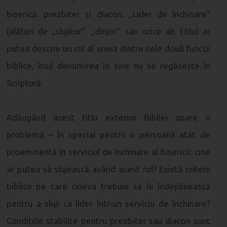
biserică: prezbiter și diacon. „Lider de închinare”
(alături de „slujitor”, „dirijor” sau orice alt titlu) ar
putea descrie un rol al uneia dintre cele două funcții
biblice, însă denumirea în sine nu se regăsește în
Scriptură.
Adăugând acest titlu exterior Bibliei apare o
problemă – în special pentru o persoană atât de
proeminentă în serviciul de închinare al bisericii: cine
ar putea să slujească având acest rol? Există criterii
biblice pe care cineva trebuie să le îndeplinească
pentru a sluji ca lider într-un serviciu de închinare?
Condițiile stabilite pentru prezbiter sau diacon sunt