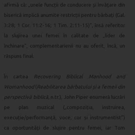
afirmă că: „unele funcții de conducere și învățare din
biserică implică anumite restricții pentru bărbați (Gal.
3:28; 1 Cor. 11:2-16; 1 Tim. 2:11-15)”, însă referitor
la slujirea unei femei în calitate de „lider de
închinare”, complementarienii nu au oferit, încă, un
răspuns final.
În cartea
Recovering Biblical Manhood and
Womanhood
(
Reabilitarea bărbatului și a femeii din
perspectivă biblică
, n.tr.), John Piper enumeră lucrări
pe plan muzical („compoziția, instruirea,
execuție/performanță, voce, cor și instrumentist”)
ca oportunități de slujire pentru femei, iar Tom