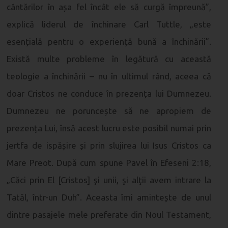
cântărilor în așa fel încât ele să curgă împreună”,
explică liderul de închinare Carl Tuttle, „este
esențială pentru o experiență bună a închinării”.
Există multe probleme în legătură cu această
teologie a închinării – nu în ultimul rând, aceea că
doar Cristos ne conduce în prezența lui Dumnezeu.
Dumnezeu ne poruncește să ne apropiem de
prezența Lui, însă acest lucru este posibil numai prin
jertfa de ispășire și prin slujirea lui Isus Cristos ca
Mare Preot. După cum spune Pavel în Efeseni 2:18,
„Căci prin El [Cristos] şi unii, şi alţii avem intrare la
Tatăl, într-un Duh”. Aceasta îmi amintește de unul
dintre pasajele mele preferate din Noul Testament,