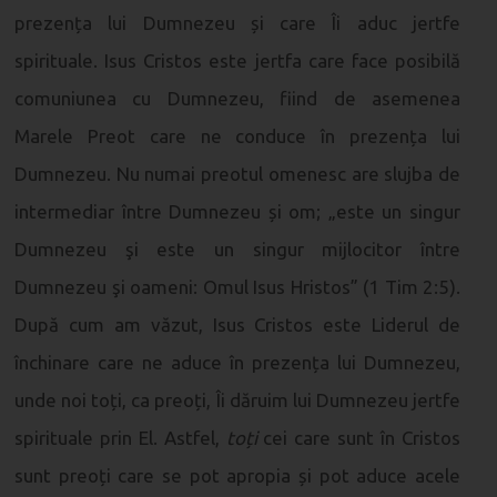
prezența lui Dumnezeu și care Îi aduc jertfe
spirituale. Isus Cristos este jertfa care face posibilă
comuniunea cu Dumnezeu, fiind de asemenea
Marele Preot care ne conduce în prezența lui
Dumnezeu. Nu numai preotul omenesc are slujba de
intermediar între Dumnezeu și om; „este un singur
Dumnezeu şi este un singur mijlocitor între
Dumnezeu şi oameni: Omul Isus Hristos” (1 Tim 2:5).
După cum am văzut, Isus Cristos este Liderul de
închinare care ne aduce în prezența lui Dumnezeu,
unde noi toți, ca preoți, Îi dăruim lui Dumnezeu jertfe
spirituale prin El. Astfel,
toți
cei care sunt în Cristos
sunt preoți care se pot apropia și pot aduce acele