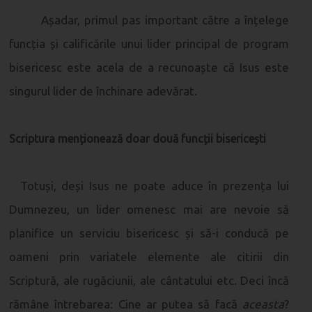
Așadar, primul pas important către a înțelege
funcția și calificările unui lider principal de program
bisericesc este acela de a recunoaște că Isus este
singurul lider de închinare adevărat.
Scriptura menționează doar două funcții bisericești
Totuși, deși Isus ne poate aduce în prezența lui
Dumnezeu, un lider omenesc mai are nevoie să
planifice un serviciu bisericesc și să-i conducă pe
oameni prin variatele elemente ale citirii din
Scriptură, ale rugăciunii, ale cântatului etc. Deci încă
rămâne întrebarea: Cine ar putea să facă
aceasta
?