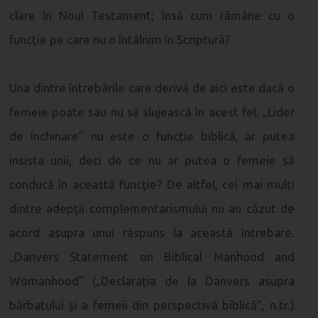
clare în Noul Testament; însă cum rămâne cu o
funcție pe care nu o întâlnim în Scriptură?
Una dintre întrebările care derivă de aici este dacă o
femeie poate sau nu să slujească în acest fel. „Lider
de închinare” nu este o funcție biblică, ar putea
insista unii, deci de ce nu ar putea o femeie să
conducă în această funcție? De altfel, cei mai mulți
dintre adepții complementarismului nu au căzut de
acord asupra unui răspuns la această întrebare.
„Danvers Statement on Biblical Manhood and
Womanhood” („Declarația de la Danvers asupra
bărbatului și a femeii din perspectivă biblică”, n.tr.)