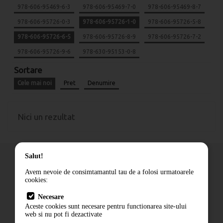
978-606-95469-6-3
978-606-95469-7-0
978-606-95469-8-7
978-606-95726-0-3
978-606-95726-1-0
978-606-95726-5-8
978-606-95726-6-5
978-606-95726-8-9
978-606-95726-7-2
978-606-95726-9-6
978-630-95153-0-8
Sortare
Cele mai noi
Pret
Denumire
Nici un rezultat
Salut!
Avem nevoie de consimtamantul tau de a folosi urmatoarele
cookies:
Cum comand
Necesare
Livrare
Aceste cookies sunt necesare pentru functionarea site-ului
Contact
web si nu pot fi dezactivate