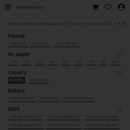
>
>
>
>
Toata oferta
Magazin
Carti
Brosata
978-
Format:
165 x 235
210 x 210
145 x 205 (A5)
Nr. pagini:
x
274
120
270
400
334
256
120
80
664
Coperta:
x
Brosata
Cartonata
Editura:
Psalmii Cantati
Stephanus
Multimedia Arad
ISBN:
x
978-606-95469-2-5
978-606-95469-3-2
978-606-698-054-8
978-606-95469-1-8
978-973-88771-6-0
978-606-95469-0-1