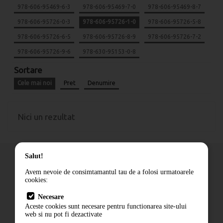
978-606-95469-6-3
978-606-95469-7-0
978-606-95469-8-7
978-606-95726-0-3
978-606-95726-1-0
978-606-95726-5-8
978-606-95726-6-5
978-606-95726-8-9
978-606-95726-7-2
978-606-95726-9-6
978-630-95153-0-8
Sortare
Cele mai noi
Pret
Denumire
Nici un rezultat
Salut!
Avem nevoie de consimtamantul tau de a folosi urmatoarele
cookies:
Cum comand
Necesare
Livrare
Aceste cookies sunt necesare pentru functionarea site-ului
Contact
web si nu pot fi dezactivate