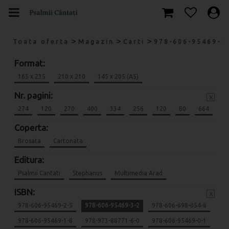
>
>
>
Toata oferta
Magazin
Carti
978-606-95469-3
Format:
165 x 235
210 x 210
145 x 205 (A5)
Nr. pagini:
x
274
120
270
400
334
256
120
80
664
Coperta:
Brosata
Cartonata
Editura:
Psalmii Cantati
Stephanus
Multimedia Arad
ISBN:
x
978-606-95469-2-5
978-606-95469-3-2
978-606-698-054-8
978-606-95469-1-8
978-973-88771-6-0
978-606-95469-0-1